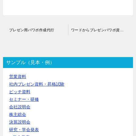
投
プレゼン用パワポ作成代行
ワードからプレゼンパワポ資料作成代行
稿
ナ
ビ
ゲ
ー
サンプル（見本・例）
シ
ョ
営業資料
ン
社内プレゼン資料・昇格試験
ピッチ資料
セミナー・研修
会社説明会
株主総会
決算説明会
研究・学会発表