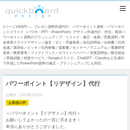
1ページ1600円～。プレゼン資料作成代行・パワーポイント資料・パワーポイ
ントスライド（パワポ・PPT・PowerPoint）デザイン作成代行・外注。既存パ
ワーポイント資料のブラッシュアップ・リメイク・修正・改善／営業資料／学
会発表スライドデザイン／論文・ゼミ・卒論発表／会社説明会／企画書／社内
会議／講演会／ピッチ／社内研修／提案書／セミナー／マニュアル／看護研究
発表／教授選考／ファクトブック／ホワイトペーパー／決算説明会／株主総会
／昇格試験／特急サービス／Googleスライド。ChatGPT・Claudeなど生成AI
で作成したPowerPoint資料の修正・ブラッシュアップにも対応。
パワーポイント【リデザイン】代行
公開日：
2023年2月3日
お客様の声
＜パワーポイント【リデザイン】代行＞
お願いしてよかったの一言に尽きます！
本当にありがとうございました。