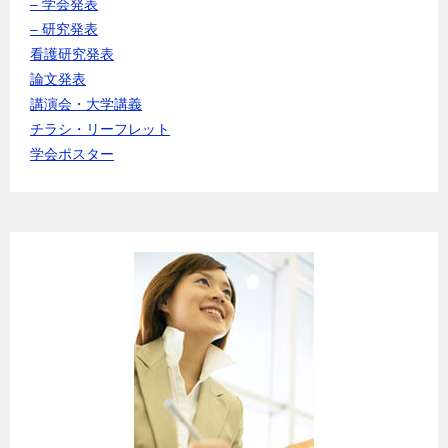
– 学会発表
– 研究発表
看護研究発表
論文発表
講演会・大学講義
チラシ・リーフレット
学会ポスター