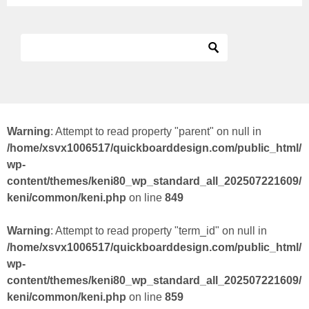
Warning
: Attempt to read property "parent" on null in
/home/xsvx1006517/quickboarddesign.com/public_html/
wp-
content/themes/keni80_wp_standard_all_202507221609/
keni/common/keni.php
on line
849
Warning
: Attempt to read property "term_id" on null in
/home/xsvx1006517/quickboarddesign.com/public_html/
wp-
content/themes/keni80_wp_standard_all_202507221609/
keni/common/keni.php
on line
859