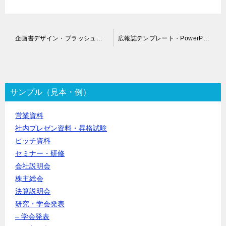
投
企画書デザイン・ブラッシュアップ代行
広報誌テンプレート・PowerPoint作成代行
稿
ナ
ビ
ゲ
ー
サンプル（見本・例）
シ
ョ
営業資料
ン
社内プレゼン資料・昇格試験
ピッチ資料
セミナー・研修
会社説明会
株主総会
決算説明会
研究・学会発表
– 学会発表