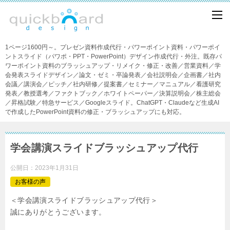
1ページ1600円～。プレゼン資料作成代行・パワーポイント資料・パワーポイ
ントスライド（パワポ・PPT・PowerPoint）デザイン作成代行・外注。既存パ
ワーポイント資料のブラッシュアップ・リメイク・修正・改善／営業資料／学
会発表スライドデザイン／論文・ゼミ・卒論発表／会社説明会／企画書／社内
会議／講演会／ピッチ／社内研修／提案書／セミナー／マニュアル／看護研究
発表／教授選考／ファクトブック／ホワイトペーパー／決算説明会／株主総会
／昇格試験／特急サービス／Googleスライド。ChatGPT・Claudeなど生成AI
で作成したPowerPoint資料の修正・ブラッシュアップにも対応。
学会講演スライドブラッシュアップ代行
公開日：
2023年1月31日
お客様の声
＜学会講演スライドブラッシュアップ代行＞
誠にありがとうございます。