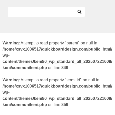
Warning
: Attempt to read property "parent" on null in
/home/xsvx1006517/quickboarddesign.com/public_html/
wp-
content/themes/keni80_wp_standard_all_202507221609/
keni/common/keni.php
on line
849
Warning
: Attempt to read property "term_id" on null in
/home/xsvx1006517/quickboarddesign.com/public_html/
wp-
content/themes/keni80_wp_standard_all_202507221609/
keni/common/keni.php
on line
859