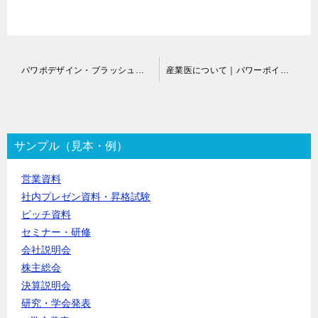
投
パワポデザイン・ブラッシュアップ代行
産業医について｜パワーポイント作成代行
稿
ナ
ビ
ゲ
ー
サンプル（見本・例）
シ
ョ
営業資料
ン
社内プレゼン資料・昇格試験
ピッチ資料
セミナー・研修
会社説明会
株主総会
決算説明会
研究・学会発表