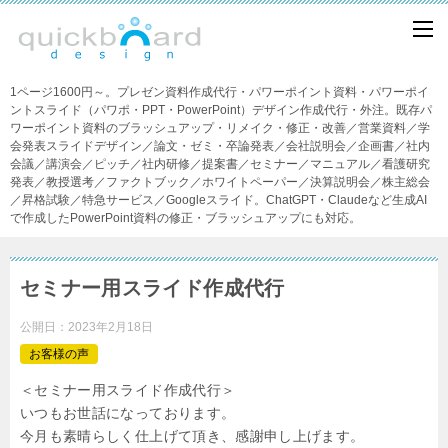
1ページ1600円～。プレゼン資料作成代行・パワーポイント資料・パワーポイ
ントスライド（パワポ・PPT・PowerPoint）デザイン作成代行・外注。既存パ
ワーポイント資料のブラッシュアップ・リメイク・修正・改善／営業資料／学
会発表スライドデザイン／論文・ゼミ・卒論発表／会社説明会／企画書／社内
会議／講演会／ピッチ／社内研修／提案書／セミナー／マニュアル／看護研究
発表／教授選考／ファクトブック／ホワイトペーパー／決算説明会／株主総会
／昇格試験／特急サービス／Googleスライド。ChatGPT・Claudeなど生成AI
で作成したPowerPoint資料の修正・ブラッシュアップにも対応。
セミナー用スライド作成代行
公開日：
2023年2月18日
お客様の声
＜セミナー用スライド作成代行＞
いつもお世話になっております。
今月も素晴らしく仕上げて頂き、感謝申し上げます。