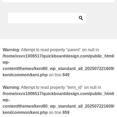
Warning
: Attempt to read property "parent" on null in
/home/xsvx1006517/quickboarddesign.com/public_html/
wp-
content/themes/keni80_wp_standard_all_202507221609/
keni/common/keni.php
on line
849
Warning
: Attempt to read property "term_id" on null in
/home/xsvx1006517/quickboarddesign.com/public_html/
wp-
content/themes/keni80_wp_standard_all_202507221609/
keni/common/keni.php
on line
859