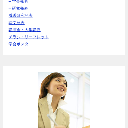
– 学会発表
– 研究発表
看護研究発表
論文発表
講演会・大学講義
チラシ・リーフレット
学会ポスター