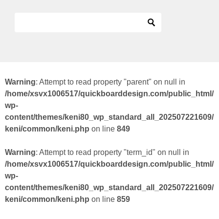
Warning
: Attempt to read property "parent" on null in
/home/xsvx1006517/quickboarddesign.com/public_html/
wp-
content/themes/keni80_wp_standard_all_202507221609/
keni/common/keni.php
on line
849
Warning
: Attempt to read property "term_id" on null in
/home/xsvx1006517/quickboarddesign.com/public_html/
wp-
content/themes/keni80_wp_standard_all_202507221609/
keni/common/keni.php
on line
859