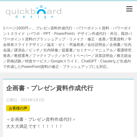
1ページ1600円～。プレゼン資料作成代行・パワーポイント資料・パワーポイ
ントスライド（パワポ・PPT・PowerPoint）デザイン作成代行・外注。既存パ
ワーポイント資料のブラッシュアップ・リメイク・修正・改善／営業資料／学
会発表スライドデザイン／論文・ゼミ・卒論発表／会社説明会／企画書／社内
会議／講演会／ピッチ／社内研修／提案書／セミナー／マニュアル／看護研究
発表／教授選考／ファクトブック／ホワイトペーパー／決算説明会／株主総会
／昇格試験／特急サービス／Googleスライド。ChatGPT・Claudeなど生成AI
で作成したPowerPoint資料の修正・ブラッシュアップにも対応。
企画書・プレゼン資料作成代行
公開日：
2023年3月2日
お客様の声
＜企画書・プレゼン資料作成代行＞
大大大満足です！！！！！！