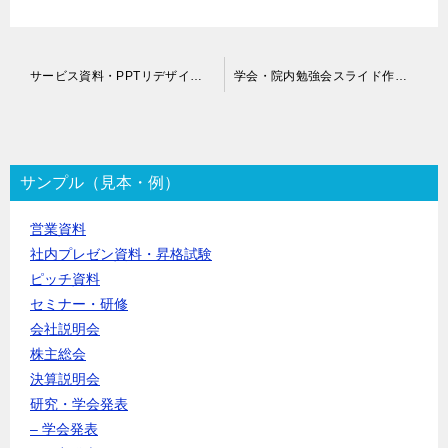
投
サービス資料・PPTリデザイン代行
学会・院内勉強会スライド作成代行
稿
ナ
ビ
ゲ
ー
サンプル（見本・例）
シ
ョ
営業資料
ン
社内プレゼン資料・昇格試験
ピッチ資料
セミナー・研修
会社説明会
株主総会
決算説明会
研究・学会発表
– 学会発表