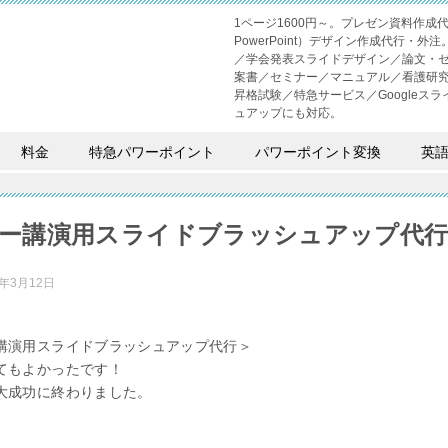
1ページ1600円～。プレゼン資料作
PowerPoint）デザイン作成代行
／学会発表スライドデザイン／論文・
案書／セミナー／マニュアル／看護研
昇格試験／特急サービス／Googleスライド
ュアップにも対応。
料金
特急パワーポイント
パワーポイント変換
英
ー講演用スライドブラッシュアップ代
3年3月12日
講演用スライドブラッシュアップ代行＞
てもよかったです！
大成功に終わりました。