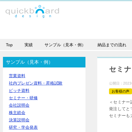
Top
実績
サンプル（見本・例）
納品までの流れ
サンプル（見本・例）
セミナ
営業資料
社内プレゼン資料・昇格試験
公開日：
202
ピッチ資料
お客様の声
セミナー・研修
＜セミナー
会社説明会
発注してと
株主総会
セミナーも
決算説明会
研究・学会発表