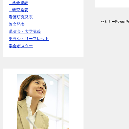
– 学会発表
– 研究発表
看護研究発表
投
セミナーPowerP
論文発表
稿
講演会・大学講義
ナ
ビ
チラシ・リーフレット
ゲ
学会ポスター
ー
シ
ョ
ン