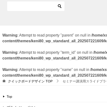
Warning
: Attempt to read property "parent" on null in
/home/x
content/themes/keni80_wp_standard_all_202507221609/
Warning
: Attempt to read property "term_id" on null in
/home/
content/themes/keni80_wp_standard_all_202507221609/
Warning
: Attempt to read property "name" on null in
/home/xs
content/themes/keni80_wp_standard_all_202507221609/
クイックボードデザイン
TOP
セミナー講演用スライドブラ
Top