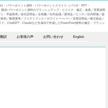
成代行・パワーポイント資料・パワーポイントスライド（パワポ・PPT・
・外注。既存パワーポイント資料のブラッシュアップ・リメイク・修正・改善／営業資料
ゼミ・卒論発表／会社説明会／企画書／社内会議／講演会／ピッチ／社内研修／提
究発表／教授選考／ファクトブック／ホワイトペーパー／決算説明会／株主総会／
。ChatGPT・Claudeなど生成AIで作成したPowerPoint資料の修正・ブラッシ
語翻訳
お客様の声
お問い合わせ
English
行