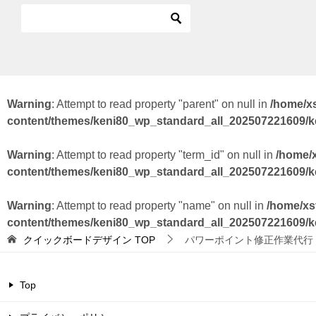
Warning
: Attempt to read property "parent" on null in
/home/x
content/themes/keni80_wp_standard_all_202507221609/
Warning
: Attempt to read property "term_id" on null in
/home/
content/themes/keni80_wp_standard_all_202507221609/
Warning
: Attempt to read property "name" on null in
/home/xs
content/themes/keni80_wp_standard_all_202507221609/
クイックボードデザイン
TOP
パワーポイント修正作業代行
Top