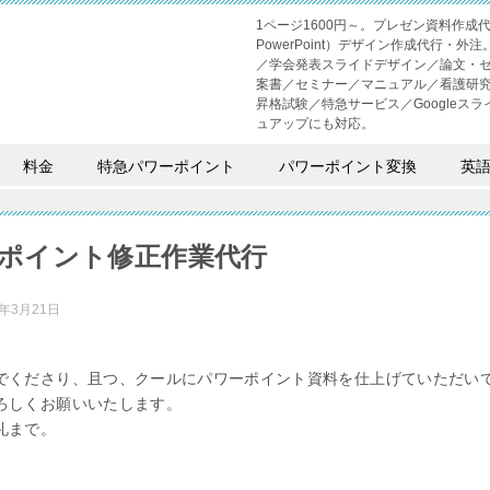
1ページ1600円～。プレゼン資料作
PowerPoint）デザイン作成代行
／学会発表スライドデザイン／論文・
案書／セミナー／マニュアル／看護研
昇格試験／特急サービス／Googleスライド
ュアップにも対応。
料金
特急パワーポイント
パワーポイント変換
英
ポイント修正作業代行
3年3月21日
でくださり、且つ、クールにパワーポイント資料を仕上げていただい
ろしくお願いいたします。
礼まで。