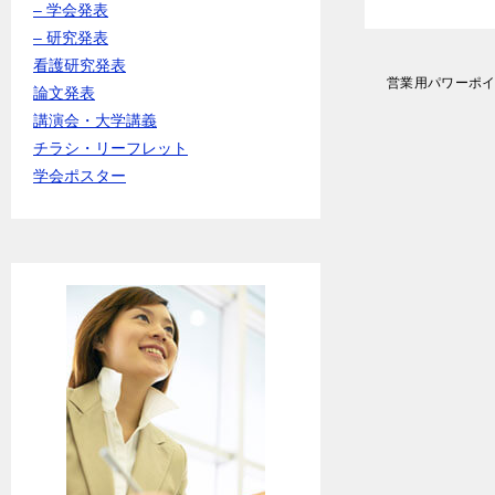
– 学会発表
– 研究発表
看護研究発表
投
営業用パワーポ
論文発表
稿
講演会・大学講義
ナ
ビ
チラシ・リーフレット
ゲ
学会ポスター
ー
シ
ョ
ン