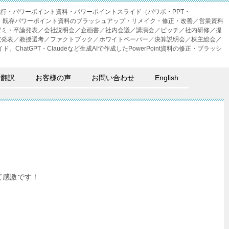
成代行・パワーポイント資料・パワーポイントスライド（パワポ・PPT・
・外注。既存パワーポイント資料のブラッシュアップ・リメイク・修正・改善／営業資料
ゼミ・卒論発表／会社説明会／企画書／社内会議／講演会／ピッチ／社内研修／提
究発表／教授選考／ファクトブック／ホワイトペーパー／決算説明会／株主総会／
。ChatGPT・Claudeなど生成AIで作成したPowerPoint資料の修正・ブラッシ
語翻訳
お客様の声
お問い合わせ
English
て感激です！