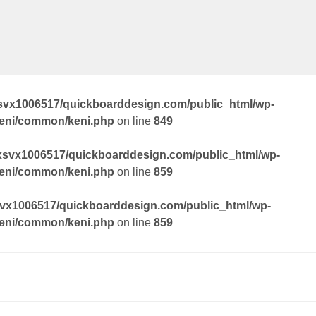
svx1006517/quickboarddesign.com/public_html/wp-
keni/common/keni.php
on line
849
xsvx1006517/quickboarddesign.com/public_html/wp-
keni/common/keni.php
on line
859
vx1006517/quickboarddesign.com/public_html/wp-
keni/common/keni.php
on line
859