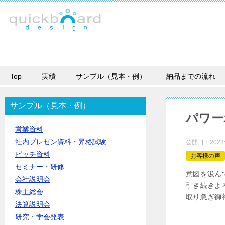
Top
実績
サンプル（見本・例）
納品までの流れ
サンプル（見本・例）
パワー
営業資料
社内プレゼン資料・昇格試験
公開日：
202
ピッチ資料
お客様の声
セミナー・研修
意図を汲ん
会社説明会
引き続きよ
株主総会
取り急ぎ御
決算説明会
研究・学会発表