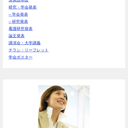
研究・学会発表
– 学会発表
– 研究発表
看護研究発表
論文発表
講演会・大学講義
チラシ・リーフレット
学会ポスター