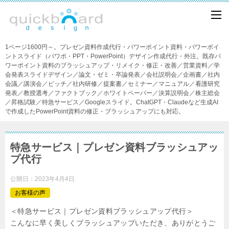
1ページ1600円～。プレゼン資料作成代行・パワーポイント資料・パワーポイ
ントスライド（パワポ・PPT・PowerPoint）デザイン作成代行・外注。既存パ
ワーポイント資料のブラッシュアップ・リメイク・修正・改善／営業資料／学
会発表スライドデザイン／論文・ゼミ・卒論発表／会社説明会／企画書／社内
会議／講演会／ピッチ／社内研修／提案書／セミナー／マニュアル／看護研究
発表／教授選考／ファクトブック／ホワイトペーパー／決算説明会／株主総会
／昇格試験／特急サービス／Googleスライド。ChatGPT・Claudeなど生成AI
で作成したPowerPoint資料の修正・ブラッシュアップにも対応。
特急サービス｜プレゼン資料ブラッシュアッ
プ代行
公開日：
2023年4月4日
お客様の声
＜特急サービス｜プレゼン資料ブラッシュアップ代行＞
こんなに早く美しくブラッシュアップいただき、ありがとうご