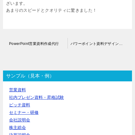
ざいます。
あまりのスピードとクオリティに驚きました！
投
PowerPoint営業資料作成代行
パワーポイント資料デザイン改修代行
稿
ナ
ビ
ゲ
ー
サンプル（見本・例）
シ
ョ
営業資料
ン
社内プレゼン資料・昇格試験
ピッチ資料
セミナー・研修
会社説明会
株主総会
決算説明会