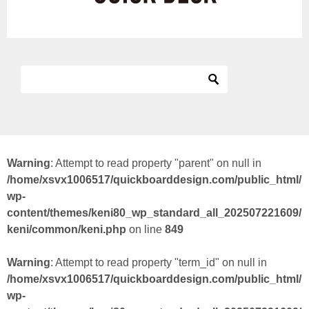
Warning
: Attempt to read property "parent" on null in
/home/xsvx1006517/quickboarddesign.com/public_html/
wp-
content/themes/keni80_wp_standard_all_202507221609/
keni/common/keni.php
on line
849
Warning
: Attempt to read property "term_id" on null in
/home/xsvx1006517/quickboarddesign.com/public_html/
wp-