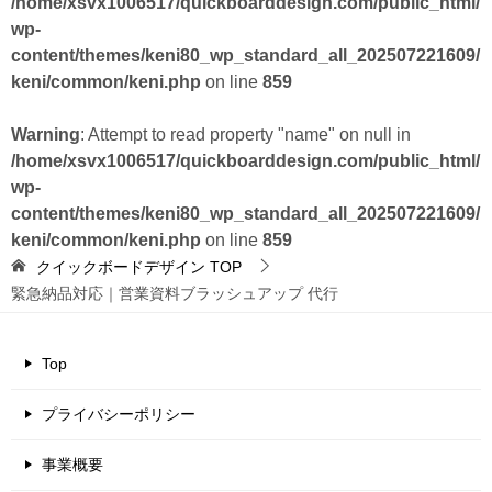
/home/xsvx1006517/quickboarddesign.com/public_html/
wp-
content/themes/keni80_wp_standard_all_202507221609/
keni/common/keni.php
on line
859
Warning
: Attempt to read property "name" on null in
/home/xsvx1006517/quickboarddesign.com/public_html/
wp-
content/themes/keni80_wp_standard_all_202507221609/
keni/common/keni.php
on line
859
クイックボードデザイン
TOP
緊急納品対応｜営業資料ブラッシュアップ 代行
Top
プライバシーポリシー
事業概要