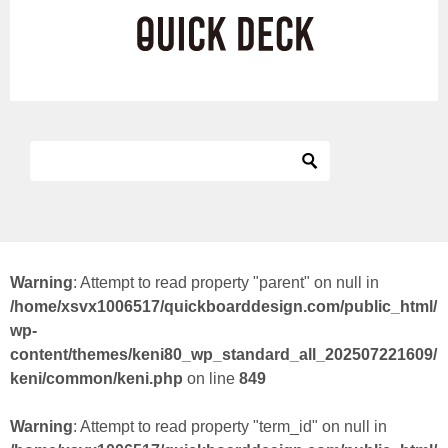
Warning
: Attempt to read property "parent" on null in
/home/xsvx1006517/quickboarddesign.com/public_html/
wp-
content/themes/keni80_wp_standard_all_202507221609/
keni/common/keni.php
on line
849
Warning
: Attempt to read property "term_id" on null in