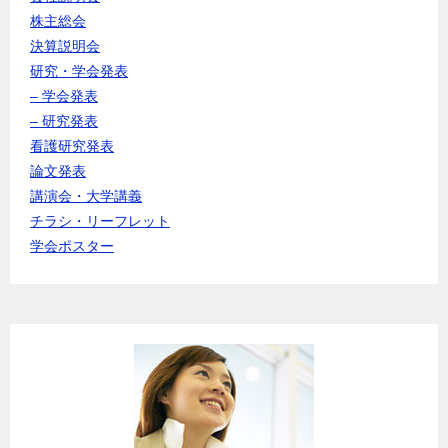
株主総会
決算説明会
研究・学会発表
– 学会発表
– 研究発表
看護研究発表
論文発表
講演会・大学講義
チラシ・リーフレット
学会ポスター