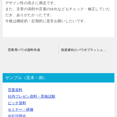
デザイン性の高さに満足です。
また、文章の添削や言葉のゆれなどもチェック・修正していた
だき、ありがたかったです。
今後は継続的・定期的に是非お願いしたいです。
投
営業用パワポ資料作成
投資家向けパワポブラッシュアップ代行
稿
ナ
ビ
ゲ
ー
サンプル（見本・例）
シ
ョ
営業資料
ン
社内プレゼン資料・昇格試験
ピッチ資料
セミナー・研修
会社説明会