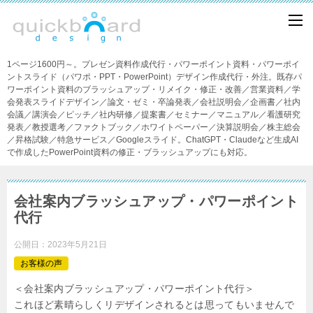
1ページ1600円～。プレゼン資料作成代行・パワーポイント資料・パワーポイ
ントスライド（パワポ・PPT・PowerPoint）デザイン作成代行・外注。既存パ
ワーポイント資料のブラッシュアップ・リメイク・修正・改善／営業資料／学
会発表スライドデザイン／論文・ゼミ・卒論発表／会社説明会／企画書／社内
会議／講演会／ピッチ／社内研修／提案書／セミナー／マニュアル／看護研究
発表／教授選考／ファクトブック／ホワイトペーパー／決算説明会／株主総会
／昇格試験／特急サービス／Googleスライド。ChatGPT・Claudeなど生成AI
で作成したPowerPoint資料の修正・ブラッシュアップにも対応。
会社案内ブラッシュアップ・パワーポイント
代行
公開日：
2023年5月21日
お客様の声
＜会社案内ブラッシュアップ・パワーポイント代行＞
これほど素晴らしくリデザインされるとは思ってもいませんで