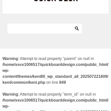
Warning
: Attempt to read property "parent" on null in
/home/xsvx1006517/quickboarddesign.com/public_html/
wp-
content/themes/keni80_wp_standard_all_202507221609/
keni/common/keni.php
on line
849
Warning
: Attempt to read property "term_id" on null in
/home/xsvx1006517/quickboarddesign.com/public_html/
wp-