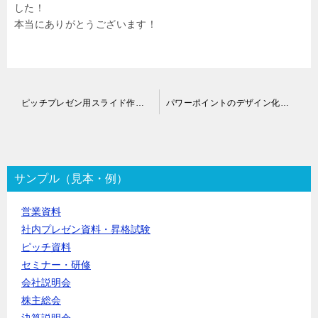
した！
本当にありがとうございます！
投
ピッチプレゼン用スライド作成代行
パワーポイントのデザイン化代行
稿
ナ
ビ
ゲ
ー
サンプル（見本・例）
シ
ョ
営業資料
ン
社内プレゼン資料・昇格試験
ピッチ資料
セミナー・研修
会社説明会
株主総会
決算説明会