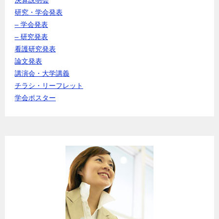
研究・学会発表
– 学会発表
– 研究発表
看護研究発表
論文発表
講演会・大学講義
チラシ・リーフレット
学会ポスター