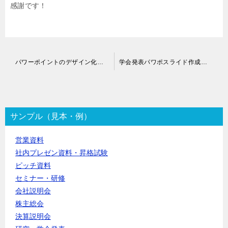
感謝です！
投
パワーポイントのデザイン化代行
学会発表パワポスライド作成代行
稿
ナ
ビ
ゲ
ー
サンプル（見本・例）
シ
ョ
営業資料
ン
社内プレゼン資料・昇格試験
ピッチ資料
セミナー・研修
会社説明会
株主総会
決算説明会