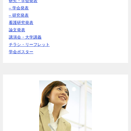
研究・学会発表
– 学会発表
– 研究発表
看護研究発表
論文発表
講演会・大学講義
チラシ・リーフレット
学会ポスター