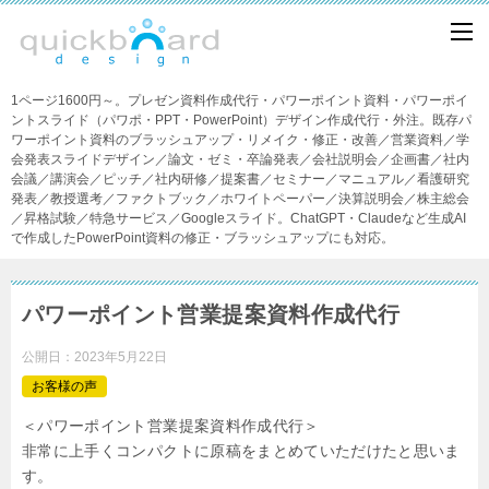
1ページ1600円～。プレゼン資料作成代行・パワーポイント資料・パワーポイ
ントスライド（パワポ・PPT・PowerPoint）デザイン作成代行・外注。既存パ
ワーポイント資料のブラッシュアップ・リメイク・修正・改善／営業資料／学
会発表スライドデザイン／論文・ゼミ・卒論発表／会社説明会／企画書／社内
会議／講演会／ピッチ／社内研修／提案書／セミナー／マニュアル／看護研究
発表／教授選考／ファクトブック／ホワイトペーパー／決算説明会／株主総会
／昇格試験／特急サービス／Googleスライド。ChatGPT・Claudeなど生成AI
で作成したPowerPoint資料の修正・ブラッシュアップにも対応。
パワーポイント営業提案資料作成代行
公開日：
2023年5月22日
お客様の声
＜パワーポイント営業提案資料作成代行＞
非常に上手くコンパクトに原稿をまとめていただけたと思いま
す。