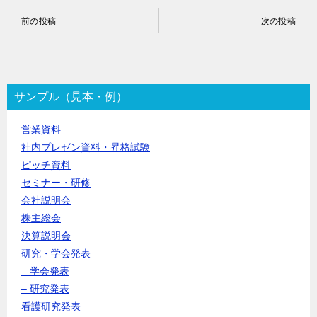
投
前の投稿
次の投稿
稿
ナ
ビ
ゲ
ー
サンプル（見本・例）
シ
ョ
営業資料
ン
社内プレゼン資料・昇格試験
ピッチ資料
セミナー・研修
会社説明会
株主総会
決算説明会
研究・学会発表
– 学会発表
– 研究発表
看護研究発表