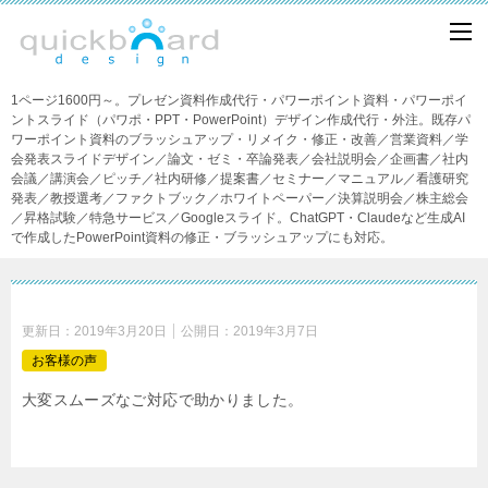
1ページ1600円～。プレゼン資料作成代行・パワーポイント資料・パワーポイ
ントスライド（パワポ・PPT・PowerPoint）デザイン作成代行・外注。既存パ
ワーポイント資料のブラッシュアップ・リメイク・修正・改善／営業資料／学
会発表スライドデザイン／論文・ゼミ・卒論発表／会社説明会／企画書／社内
会議／講演会／ピッチ／社内研修／提案書／セミナー／マニュアル／看護研究
発表／教授選考／ファクトブック／ホワイトペーパー／決算説明会／株主総会
／昇格試験／特急サービス／Googleスライド。ChatGPT・Claudeなど生成AI
で作成したPowerPoint資料の修正・ブラッシュアップにも対応。
更新日：
2019年3月20日
公開日：
2019年3月7日
お客様の声
大変スムーズなご対応で助かりました。