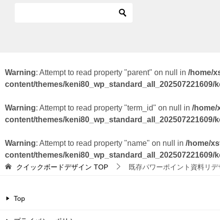
Warning
: Attempt to read property "parent" on null in
/home/x
content/themes/keni80_wp_standard_all_202507221609/
Warning
: Attempt to read property "term_id" on null in
/home/
content/themes/keni80_wp_standard_all_202507221609/
Warning
: Attempt to read property "name" on null in
/home/xs
content/themes/keni80_wp_standard_all_202507221609/
クイックボードデザイン
TOP
既存パワーポイント資料リデ
Top