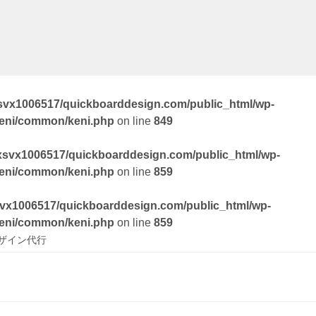
svx1006517/quickboarddesign.com/public_html/wp-
keni/common/keni.php
on line
849
xsvx1006517/quickboarddesign.com/public_html/wp-
keni/common/keni.php
on line
859
vx1006517/quickboarddesign.com/public_html/wp-
keni/common/keni.php
on line
859
ザイン代行