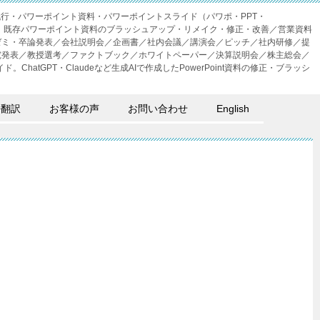
成代行・パワーポイント資料・パワーポイントスライド（パワポ・PPT・
・外注。既存パワーポイント資料のブラッシュアップ・リメイク・修正・改善／営業資料
ゼミ・卒論発表／会社説明会／企画書／社内会議／講演会／ピッチ／社内研修／提
究発表／教授選考／ファクトブック／ホワイトペーパー／決算説明会／株主総会／
。ChatGPT・Claudeなど生成AIで作成したPowerPoint資料の修正・ブラッシ
語翻訳
お客様の声
お問い合わせ
English