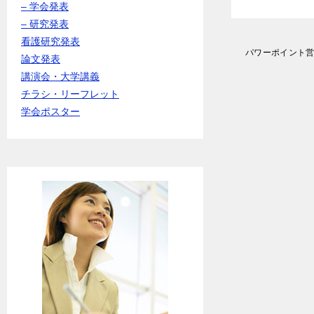
– 学会発表
– 研究発表
看護研究発表
投
パワーポイント
論文発表
稿
講演会・大学講義
ナ
ビ
チラシ・リーフレット
ゲ
学会ポスター
ー
シ
ョ
ン