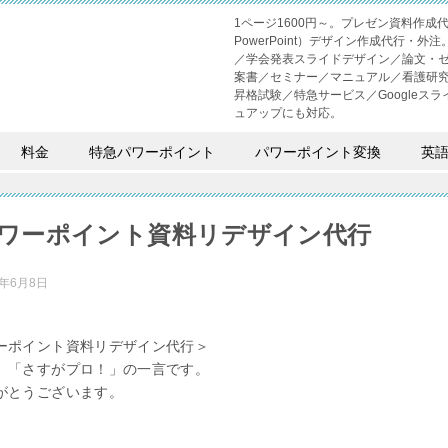
1ページ1600円～。プレゼン資料作
PowerPoint）デザイン作成代行
／学会発表スライドデザイン／論文・
案書／セミナー／マニュアル／看護研
昇格試験／特急サービス／Googleスライド
ュアップにも対応。
料金
特急パワーポイント
パワーポイント変換
英
ワーポイント資料リデザイン代行
3年6月8日
ーポイント資料リデザイン代行＞
、「さすがプロ！」の一言です。
がとうございます。