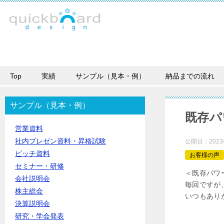
Top
実績
サンプル（見本・例）
納品までの流れ
サンプル（見本・例）
既存パ
営業資料
社内プレゼン資料・昇格試験
公開日：
202
ピッチ資料
お客様の声
セミナー・研修
＜既存パワ
会社説明会
毎回ですが
株主総会
いつもあり
決算説明会
研究・学会発表