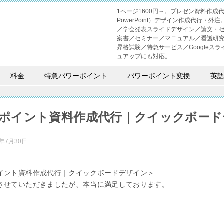
1ページ1600円～。プレゼン資料作
PowerPoint）デザイン作成代行
／学会発表スライドデザイン／論文・
案書／セミナー／マニュアル／看護研
昇格試験／特急サービス／Googleスライド
ュアップにも対応。
料金
特急パワーポイント
パワーポイント変換
英
ポイント資料作成代行｜クイックボード
3年7月30日
イント資料作成代行｜クイックボードデザイン＞
させていただきましたが、本当に満足しております。