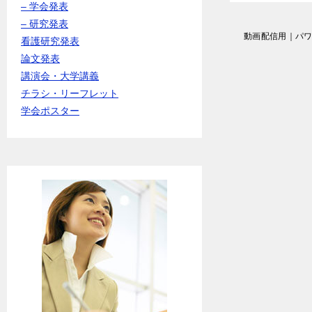
– 学会発表
– 研究発表
投
動画配信用｜パ
看護研究発表
稿
論文発表
ナ
講演会・大学講義
ビ
ゲ
チラシ・リーフレット
ー
学会ポスター
シ
ョ
ン