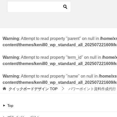
Warning
: Attempt to read property "parent" on null in
/home/x
content/themes/keni80_wp_standard_all_202507221609/
Warning
: Attempt to read property "term_id" on null in
/home/
content/themes/keni80_wp_standard_all_202507221609/
Warning
: Attempt to read property "name" on null in
/home/xs
content/themes/keni80_wp_standard_all_202507221609/
クイックボードデザイン
TOP
パワーポイント資料作成代行
Top