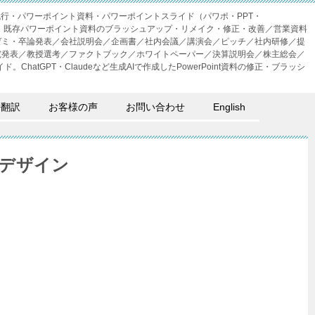
成代行・パワーポイント資料・パワーポイントスライド（パワポ・PPT・
・外注。既存パワーポイント資料のブラッシュアップ・リメイク・修正・改善／営業資料
ゼミ・卒論発表／会社説明会／企画書／社内会議／講演会／ピッチ／社内研修／提
究発表／教授選考／ファクトブック／ホワイトペーパー／決算説明会／株主総会／
。ChatGPT・Claudeなど生成AIで作成したPowerPoint資料の修正・ブラッシ
語翻訳
お客様の声
お問い合わせ
English
デザイン