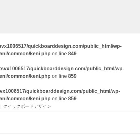
svx1006517/quickboarddesign.com/public_html/wp-
keni/common/keni.php
on line
849
xsvx1006517/quickboarddesign.com/public_html/wp-
keni/common/keni.php
on line
859
vx1006517/quickboarddesign.com/public_html/wp-
keni/common/keni.php
on line
859
｜クイックボードデザイン