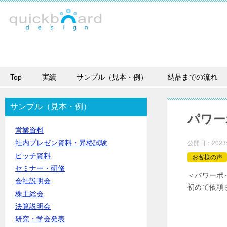
Top
実績
サンプル（見本・例）
納品までの流れ
サンプル（見本・例）
パワー
営業資料
社内プレゼン資料・昇格試験
公開日：
202
ピッチ資料
お客様の声
セミナー・研修
＜パワーポ
会社説明会
初めて依頼
株主総会
決算説明会
研究・学会発表