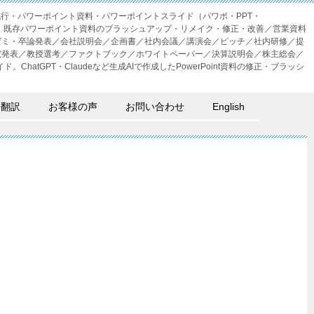
成代行・パワーポイント資料・パワーポイントスライド（パワポ・PPT・
・外注。既存パワーポイント資料のブラッシュアップ・リメイク・修正・改善／営業資料
ゼミ・卒論発表／会社説明会／企画書／社内会議／講演会／ピッチ／社内研修／提
究発表／教授選考／ファクトブック／ホワイトペーパー／決算説明会／株主総会／
。ChatGPT・Claudeなど生成AIで作成したPowerPoint資料の修正・ブラッシ
語翻訳
お客様の声
お問い合わせ
English