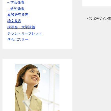
– 学会発表
– 研究発表
看護研究発表
投
パワポデザイン
論文発表
稿
講演会・大学講義
ナ
ビ
チラシ・リーフレット
ゲ
学会ポスター
ー
シ
ョ
ン