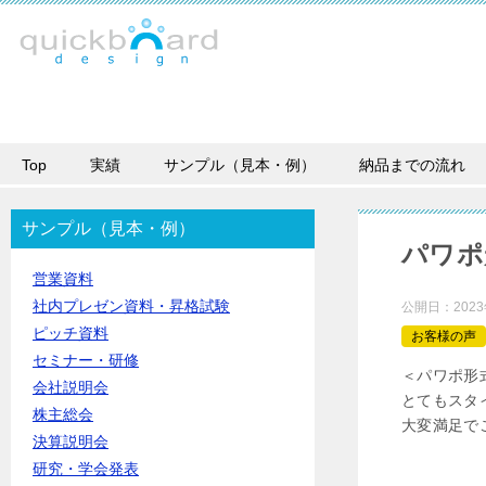
Top
実績
サンプル（見本・例）
納品までの流れ
サンプル（見本・例）
パワポ
営業資料
社内プレゼン資料・昇格試験
公開日：
202
ピッチ資料
お客様の声
セミナー・研修
＜パワポ形
会社説明会
とてもスタ
株主総会
大変満足で
決算説明会
研究・学会発表