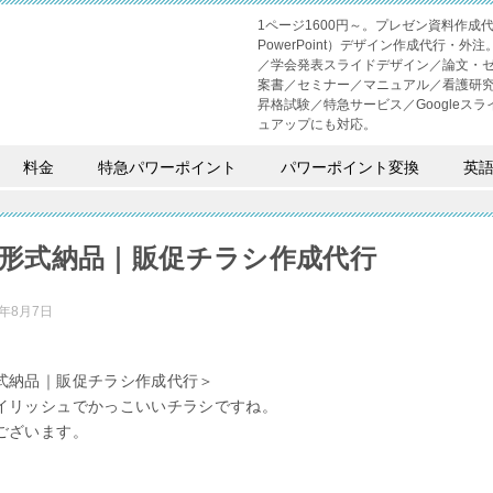
1ページ1600円～。プレゼン資料作
PowerPoint）デザイン作成代行
／学会発表スライドデザイン／論文・
案書／セミナー／マニュアル／看護研
昇格試験／特急サービス／Googleスライド
ュアップにも対応。
料金
特急パワーポイント
パワーポイント変換
英
形式納品｜販促チラシ作成代行
3年8月7日
式納品｜販促チラシ作成代行＞
イリッシュでかっこいいチラシですね。
ございます。