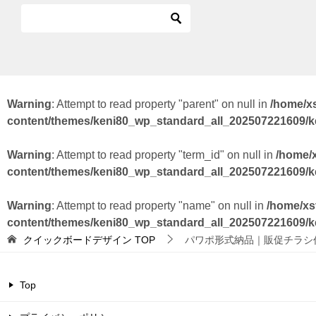
Warning
: Attempt to read property "parent" on null in
/home/x
content/themes/keni80_wp_standard_all_202507221609/
Warning
: Attempt to read property "term_id" on null in
/home/
content/themes/keni80_wp_standard_all_202507221609/
Warning
: Attempt to read property "name" on null in
/home/xs
content/themes/keni80_wp_standard_all_202507221609/
クイックボードデザイン
TOP
パワポ形式納品｜販促チラシ
Top