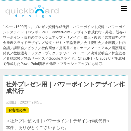
1ページ1600円～。プレゼン資料作成代行・パワーポイント資料・パワーポイ
ントスライド（パワポ・PPT・PowerPoint）デザイン作成代行・外注。既存パ
ワーポイント資料のブラッシュアップ・リメイク・修正・改善／営業資料／学
会発表スライドデザイン／論文・ゼミ・卒論発表／会社説明会／企画書／社内
会議／講演会／ピッチ／社内研修／提案書／セミナー／マニュアル／看護研究
発表／教授選考／ファクトブック／ホワイトペーパー／決算説明会／株主総会
／昇格試験／特急サービス／Googleスライド。ChatGPT・Claudeなど生成AI
で作成したPowerPoint資料の修正・ブラッシュアップにも対応。
社外プレゼン用｜パワーポイントデザイン作
成代行
公開日：
2023年9月5日
お客様の声
＜社外プレゼン用｜パワーポイントデザイン作成代行＞
本件、ありがとうございました。