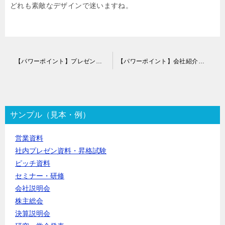
どれも素敵なデザインで迷いますね。
投
【パワーポイント】プレゼン資料作成代行
【パワーポイント】会社紹介資料作成代行
稿
ナ
ビ
ゲ
ー
サンプル（見本・例）
シ
ョ
営業資料
ン
社内プレゼン資料・昇格試験
ピッチ資料
セミナー・研修
会社説明会
株主総会
決算説明会