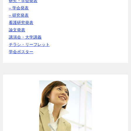
研究・学会発表
– 学会発表
– 研究発表
看護研究発表
論文発表
講演会・大学講義
チラシ・リーフレット
学会ポスター