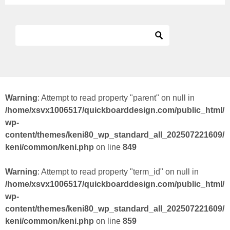
Warning
: Attempt to read property "parent" on null in
/home/xsvx1006517/quickboarddesign.com/public_html/
wp-
content/themes/keni80_wp_standard_all_202507221609/
keni/common/keni.php
on line
849
Warning
: Attempt to read property "term_id" on null in
/home/xsvx1006517/quickboarddesign.com/public_html/
wp-
content/themes/keni80_wp_standard_all_202507221609/
keni/common/keni.php
on line
859