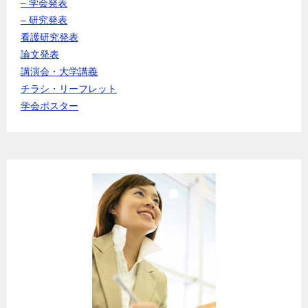
– 学会発表
– 研究発表
看護研究発表
論文発表
講演会・大学講義
チラシ・リーフレット
学会ポスター