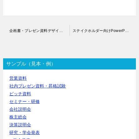
投
企画書・プレゼン資料デザイン化代行｜パワーポイント
ステイクホルダー向けPowerPoint資料作成代行
稿
ナ
ビ
ゲ
ー
サンプル（見本・例）
シ
ョ
営業資料
ン
社内プレゼン資料・昇格試験
ピッチ資料
セミナー・研修
会社説明会
株主総会
決算説明会
研究・学会発表