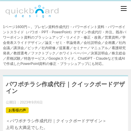
1ページ1600円～。プレゼン資料作成代行・パワーポイント資料・パワーポイ
ントスライド（パワポ・PPT・PowerPoint）デザイン作成代行・外注。既存パ
ワーポイント資料のブラッシュアップ・リメイク・修正・改善／営業資料／学
会発表スライドデザイン／論文・ゼミ・卒論発表／会社説明会／企画書／社内
会議／講演会／ピッチ／社内研修／提案書／セミナー／マニュアル／看護研究
発表／教授選考／ファクトブック／ホワイトペーパー／決算説明会／株主総会
／昇格試験／特急サービス／Googleスライド。ChatGPT・Claudeなど生成AI
で作成したPowerPoint資料の修正・ブラッシュアップにも対応。
パワポチラシ作成代行｜クイックボードデザ
イン
公開日：
2023年9月6日
お客様の声
＜パワポチラシ作成代行｜クイックボードデザイン＞
上司も大満足でした。