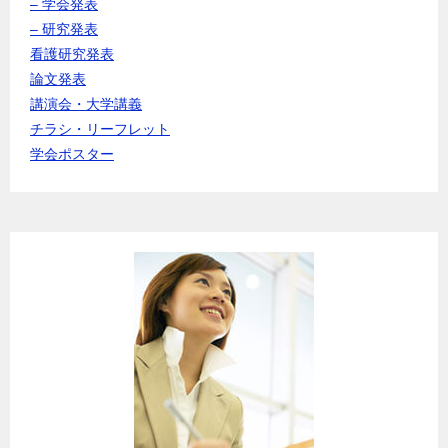
– 学会発表
– 研究発表
看護研究発表
論文発表
講演会・大学講義
チラシ・リーフレット
学会ポスター