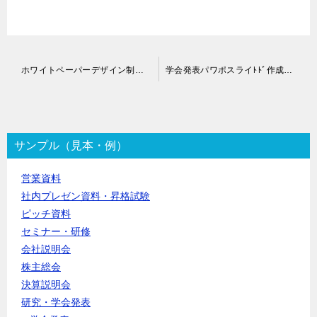
投
ホワイトペーパーデザイン制作代行｜クイックボードデザイン
学会発表パワポスライﾄﾄﾞ作成代行｜クイックボードデザイン
稿
ナ
ビ
ゲ
ー
サンプル（見本・例）
シ
ョ
営業資料
ン
社内プレゼン資料・昇格試験
ピッチ資料
セミナー・研修
会社説明会
株主総会
決算説明会
研究・学会発表