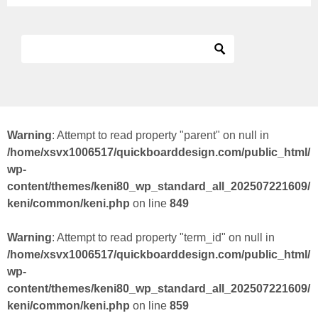
Warning
: Attempt to read property "parent" on null in
/home/xsvx1006517/quickboarddesign.com/public_html/
wp-
content/themes/keni80_wp_standard_all_202507221609/
keni/common/keni.php
on line
849
Warning
: Attempt to read property "term_id" on null in
/home/xsvx1006517/quickboarddesign.com/public_html/
wp-
content/themes/keni80_wp_standard_all_202507221609/
keni/common/keni.php
on line
859