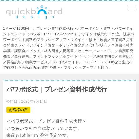
1ページ1600円～。プレゼン資料作成代行・パワーポイント資料・パワーポイ
ントスライド（パワポ・PPT・PowerPoint）デザイン作成代行・外注。既存パ
ワーポイント資料のブラッシュアップ・リメイク・修正・改善／営業資料／学
会発表スライドデザイン／論文・ゼミ・卒論発表／会社説明会／企画書／社内
会議／講演会／ピッチ／社内研修／提案書／セミナー／マニュアル／看護研究
発表／教授選考／ファクトブック／ホワイトペーパー／決算説明会／株主総会
／昇格試験／特急サービス／Googleスライド。ChatGPT・Claudeなど生成AI
で作成したPowerPoint資料の修正・ブラッシュアップにも対応。
パワポ形式｜プレゼン資料作成代行
公開日：
2023年9月14日
お客様の声
＜パワポ形式｜プレゼン資料作成代行＞
いつもいつも本当に助かっています。
来週も1本追加で発注予定です。