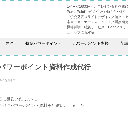
1ページ1600円～。プレゼン資料作
PowerPoint）デザイン作成代行
／学会発表スライドデザイン／論文・
案書／セミナー／マニュアル／看護研
昇格試験／特急サービス／Googleスライド
ュアップにも対応。
料金
特急パワーポイント
パワーポイント変換
英
パワーポイント資料作成代行
3年10月6日
応に感謝いたします。
各部にパワーポイント資料を配信いたしました。