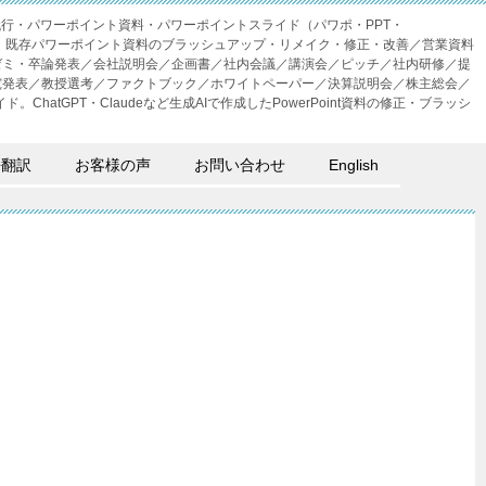
成代行・パワーポイント資料・パワーポイントスライド（パワポ・PPT・
・外注。既存パワーポイント資料のブラッシュアップ・リメイク・修正・改善／営業資料
ゼミ・卒論発表／会社説明会／企画書／社内会議／講演会／ピッチ／社内研修／提
究発表／教授選考／ファクトブック／ホワイトペーパー／決算説明会／株主総会／
。ChatGPT・Claudeなど生成AIで作成したPowerPoint資料の修正・ブラッシ
語翻訳
お客様の声
お問い合わせ
English