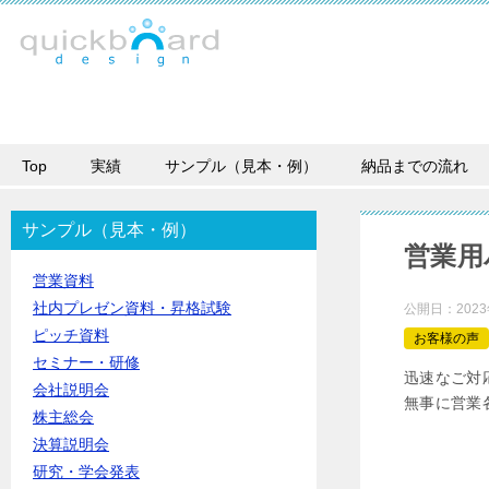
Top
実績
サンプル（見本・例）
納品までの流れ
サンプル（見本・例）
営業用
営業資料
社内プレゼン資料・昇格試験
公開日：
202
ピッチ資料
お客様の声
セミナー・研修
迅速なご対
会社説明会
無事に営業
株主総会
決算説明会
研究・学会発表