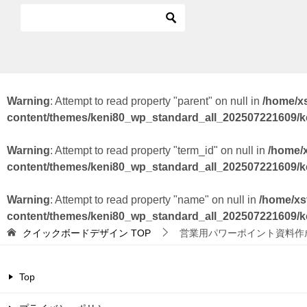
Warning
: Attempt to read property "parent" on null in
/home/x
content/themes/keni80_wp_standard_all_202507221609/
Warning
: Attempt to read property "term_id" on null in
/home/
content/themes/keni80_wp_standard_all_202507221609/
Warning
: Attempt to read property "name" on null in
/home/xs
content/themes/keni80_wp_standard_all_202507221609/
クイックボードデザイン
TOP
営業用パワーポイント資料作
Top