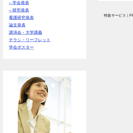
– 学会発表
– 研究発表
投
特急サービス｜P
看護研究発表
稿
論文発表
ナ
講演会・大学講義
ビ
ゲ
チラシ・リーフレット
ー
学会ポスター
シ
ョ
ン