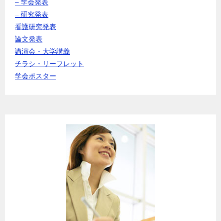
– 学会発表
– 研究発表
看護研究発表
論文発表
講演会・大学講義
チラシ・リーフレット
学会ポスター