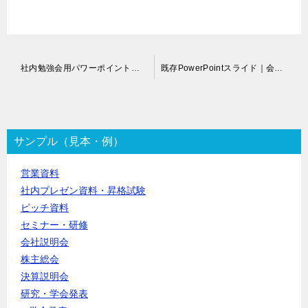
投
社内勉強会用パワーポイント資料作成代行
既存PowerPointスライド｜会社案内リデザイン代行
稿
ナ
ビ
ゲ
ー
サンプル（見本・例）
シ
ョ
営業資料
ン
社内プレゼン資料・昇格試験
ピッチ資料
セミナー・研修
会社説明会
株主総会
決算説明会
研究・学会発表