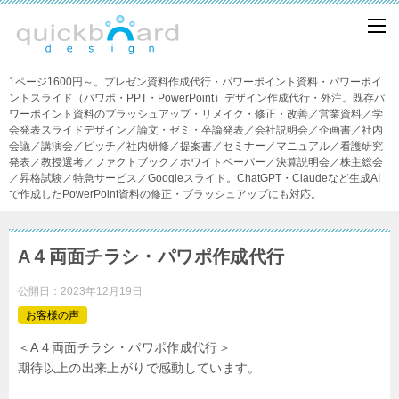
1ページ1600円～。プレゼン資料作成代行・パワーポイント資料・パワーポイ
ントスライド（パワポ・PPT・PowerPoint）デザイン作成代行・外注。既存パ
ワーポイント資料のブラッシュアップ・リメイク・修正・改善／営業資料／学
会発表スライドデザイン／論文・ゼミ・卒論発表／会社説明会／企画書／社内
会議／講演会／ピッチ／社内研修／提案書／セミナー／マニュアル／看護研究
発表／教授選考／ファクトブック／ホワイトペーパー／決算説明会／株主総会
／昇格試験／特急サービス／Googleスライド。ChatGPT・Claudeなど生成AI
で作成したPowerPoint資料の修正・ブラッシュアップにも対応。
A４両面チラシ・パワポ作成代行
公開日：
2023年12月19日
お客様の声
＜A４両面チラシ・パワポ作成代行＞
期待以上の出来上がりで感動しています。