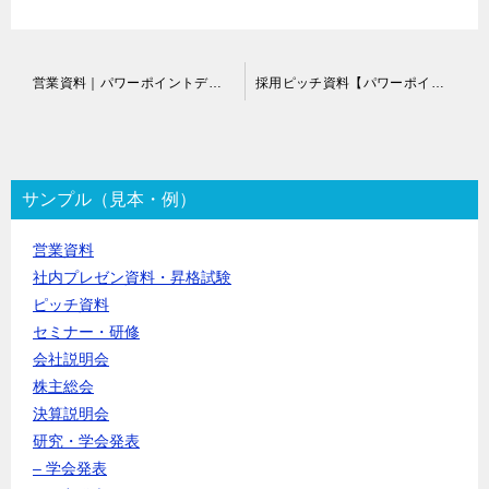
投
営業資料｜パワーポイントデザイン依頼
採用ピッチ資料【パワーポイントデザイン作成代行】
稿
ナ
ビ
ゲ
ー
サンプル（見本・例）
シ
ョ
営業資料
ン
社内プレゼン資料・昇格試験
ピッチ資料
セミナー・研修
会社説明会
株主総会
決算説明会
研究・学会発表
– 学会発表