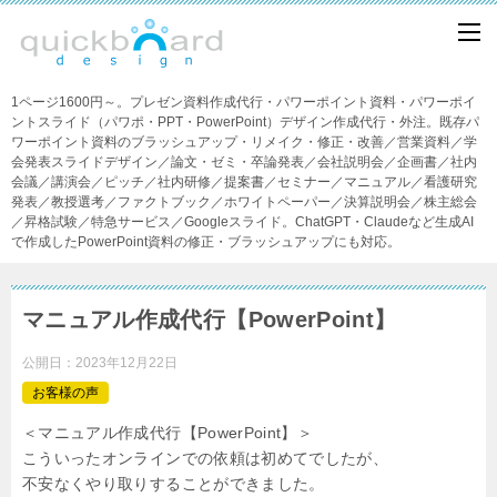
1ページ1600円～。プレゼン資料作成代行・パワーポイント資料・パワーポイ
ントスライド（パワポ・PPT・PowerPoint）デザイン作成代行・外注。既存パ
ワーポイント資料のブラッシュアップ・リメイク・修正・改善／営業資料／学
会発表スライドデザイン／論文・ゼミ・卒論発表／会社説明会／企画書／社内
会議／講演会／ピッチ／社内研修／提案書／セミナー／マニュアル／看護研究
発表／教授選考／ファクトブック／ホワイトペーパー／決算説明会／株主総会
／昇格試験／特急サービス／Googleスライド。ChatGPT・Claudeなど生成AI
で作成したPowerPoint資料の修正・ブラッシュアップにも対応。
マニュアル作成代行【PowerPoint】
公開日：
2023年12月22日
お客様の声
＜マニュアル作成代行【PowerPoint】＞
こういったオンラインでの依頼は初めてでしたが、
不安なくやり取りすることができました。