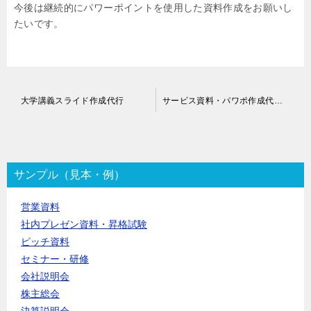
今後は継続的にパワーポイントを使用した資料作成をお願いし
たいです。
投
大学講義スライド作成代行
サービス資料・パワポ作成代行｜クイックボードデザイン
稿
ナ
ビ
ゲ
ー
サンプル（見本・例）
シ
ョ
営業資料
ン
社内プレゼン資料・昇格試験
ピッチ資料
セミナー・研修
会社説明会
株主総会
決算説明会