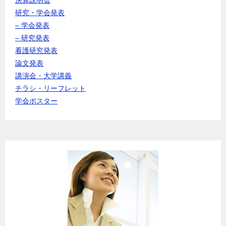
研究・学会発表
– 学会発表
– 研究発表
看護研究発表
論文発表
講演会・大学講義
チラシ・リーフレット
学会ポスター