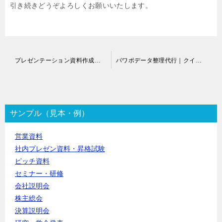
引き続きどうぞよろしくお願いいたします。
投
プレゼンテーション資料作成代行
パワポデータ整理代行｜クイックボードデザイン
稿
ナ
ビ
ゲ
ー
サンプル（見本・例）
シ
ョ
営業資料
ン
社内プレゼン資料・昇格試験
ピッチ資料
セミナー・研修
会社説明会
株主総会
決算説明会