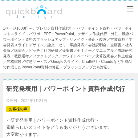
1ページ1600円～。プレゼン資料作成代行・パワーポイント資料・パワーポイ
ントスライド（パワポ・PPT・PowerPoint）デザイン作成代行・外注。既存パ
ワーポイント資料のブラッシュアップ・リメイク・修正・改善／営業資料／学
会発表スライドデザイン／論文・ゼミ・卒論発表／会社説明会／企画書／社内
会議／講演会／ピッチ／社内研修／提案書／セミナー／マニュアル／看護研究
発表／教授選考／ファクトブック／ホワイトペーパー／決算説明会／株主総会
／昇格試験／特急サービス／Googleスライド。ChatGPT・Claudeなど生成AI
で作成したPowerPoint資料の修正・ブラッシュアップにも対応。
研究発表用｜パワーポイント資料作成代行
公開日：
2024年1月21日
お客様の声
＜研究発表用｜パワーポイント資料作成代行＞
素晴らしいスライドをどうもありがとうございます。
大変助かります。