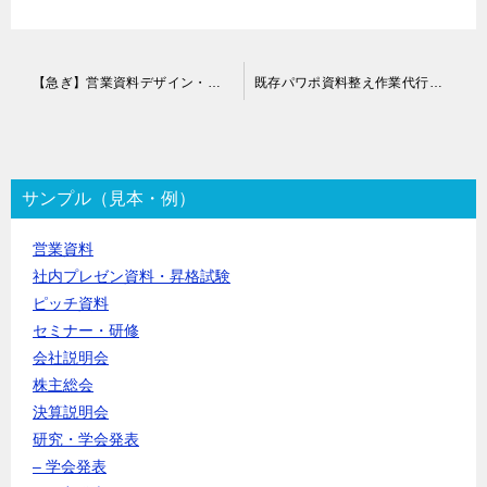
投
【急ぎ】営業資料デザイン・ブラッシュアップ代行
既存パワポ資料整え作業代行｜クイックボードデザイン
稿
ナ
ビ
ゲ
ー
サンプル（見本・例）
シ
ョ
営業資料
ン
社内プレゼン資料・昇格試験
ピッチ資料
セミナー・研修
会社説明会
株主総会
決算説明会
研究・学会発表
– 学会発表