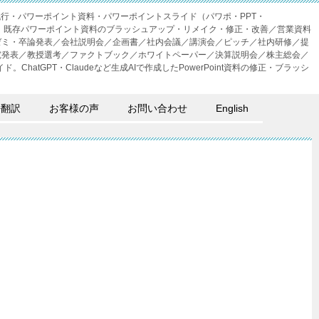
成代行・パワーポイント資料・パワーポイントスライド（パワポ・PPT・
・外注。既存パワーポイント資料のブラッシュアップ・リメイク・修正・改善／営業資料
ゼミ・卒論発表／会社説明会／企画書／社内会議／講演会／ピッチ／社内研修／提
究発表／教授選考／ファクトブック／ホワイトペーパー／決算説明会／株主総会／
。ChatGPT・Claudeなど生成AIで作成したPowerPoint資料の修正・ブラッシ
語翻訳
お客様の声
お問い合わせ
English