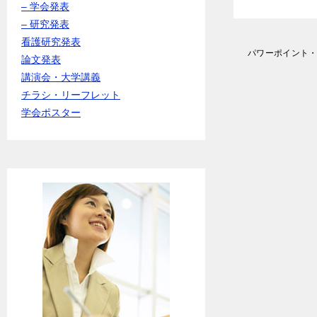
– 学会発表
– 研究発表
看護研究発表
投
パワーポイント
論文発表
稿
講演会・大学講義
ナ
ビ
チラシ・リーフレット
ゲ
学会ポスター
ー
シ
ョ
ン