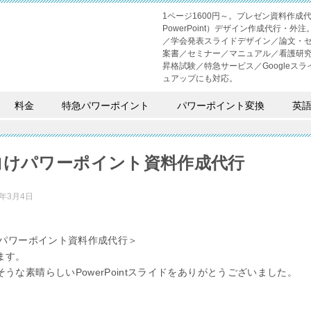
1ページ1600円～。プレゼン資料作
PowerPoint）デザイン作成代行
／学会発表スライドデザイン／論文・
案書／セミナー／マニュアル／看護研
昇格試験／特急サービス／Googleスライド
ュアップにも対応。
料金
特急パワーポイント
パワーポイント変換
英
C向けパワーポイント資料作成代行
4年3月4日
向けパワーポイント資料作成代行＞
ます。
うな素晴らしいPowerPointスライドをありがとうございました。