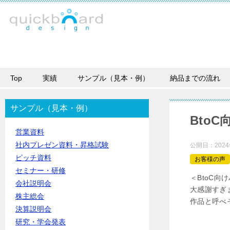
Top
実績
サンプル（見本・例）
納品までの流れ
サンプル（見本・例）
Bto
営業資料
社内プレゼン資料・昇格試験
公開日：
202
ピッチ資料
お客様の声
セミナー・研修
＜BtoC
会社説明会
大感謝すぎ
株主総会
作品と呼べそ
決算説明会
研究・学会発表