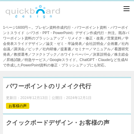
1ページ1600円～。プレゼン資料作成代行・パワーポイント資料・パワーポイ
ントスライド（パワポ・PPT・PowerPoint）デザイン作成代行・外注。既存パ
ワーポイント資料のブラッシュアップ・リメイク・修正・改善／営業資料／学
会発表スライドデザイン／論文・ゼミ・卒論発表／会社説明会／企画書／社内
会議／講演会／ピッチ／社内研修／提案書／セミナー／マニュアル／看護研究
発表／教授選考／ファクトブック／ホワイトペーパー／決算説明会／株主総会
／昇格試験／特急サービス／Googleスライド。ChatGPT・Claudeなど生成AI
で作成したPowerPoint資料の修正・ブラッシュアップにも対応。
パワーポイントのリメイク代行
更新日：
2024年12月13日
公開日：
2024年12月1日
お客様の声
クイックボードデザイン・お客様の声