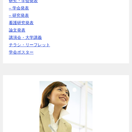
研究・学会発表
– 学会発表
– 研究発表
看護研究発表
論文発表
講演会・大学講義
チラシ・リーフレット
学会ポスター