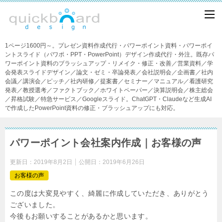
1ページ1600円～。プレゼン資料作成代行・パワーポイント資料・パワーポイ
ントスライド（パワポ・PPT・PowerPoint）デザイン作成代行・外注。既存パ
ワーポイント資料のブラッシュアップ・リメイク・修正・改善／営業資料／学
会発表スライドデザイン／論文・ゼミ・卒論発表／会社説明会／企画書／社内
会議／講演会／ピッチ／社内研修／提案書／セミナー／マニュアル／看護研究
発表／教授選考／ファクトブック／ホワイトペーパー／決算説明会／株主総会
／昇格試験／特急サービス／Googleスライド。ChatGPT・Claudeなど生成AI
で作成したPowerPoint資料の修正・ブラッシュアップにも対応。
パワーポイント会社案内作成｜お客様の声
更新日：
2019年8月2日
公開日：
2019年6月26日
お客様の声
この度は大変見やすく、綺麗に作成していただき、ありがとう
ございました。
今後もお願いすることがあるかと思います。