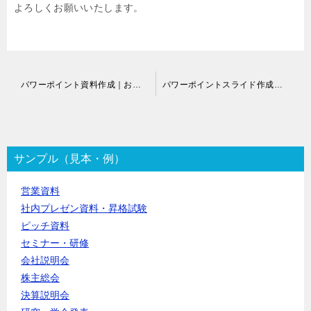
よろしくお願いいたします。
投
パワーポイント資料作成｜お客様の声
パワーポイントスライド作成｜お客様の声
稿
ナ
ビ
ゲ
ー
サンプル（見本・例）
シ
ョ
営業資料
ン
社内プレゼン資料・昇格試験
ピッチ資料
セミナー・研修
会社説明会
株主総会
決算説明会