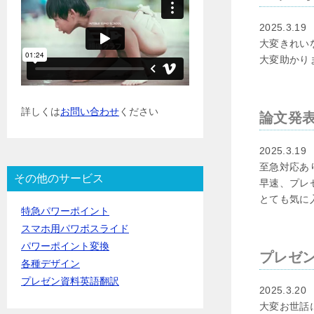
2025.3.19
大変きれい
大変助かり
詳しくは
お問い合わせ
ください
論文発表
2025.3.19
至急対応あ
その他のサービス
早速、プレ
とても気に
特急パワーポイント
スマホ用パワポスライド
パワーポイント変換
プレゼ
各種デザイン
プレゼン資料英語翻訳
2025.3.20
大変お世話