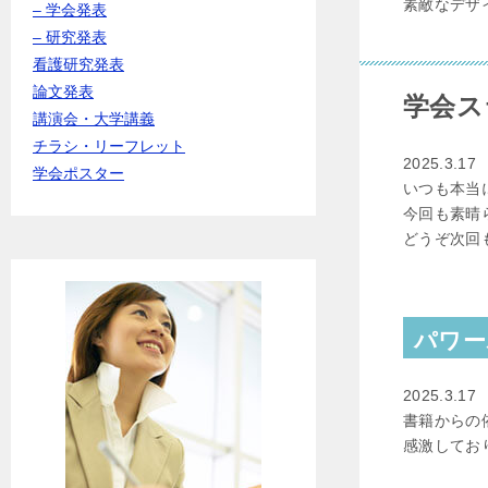
素敵なデザ
– 学会発表
– 研究発表
看護研究発表
論文発表
学会ス
講演会・大学講義
チラシ・リーフレット
2025.3.17
学会ポスター
いつも本当
今回も素晴
どうぞ次回
パワー
2025.3.17
書籍からの
感激してお