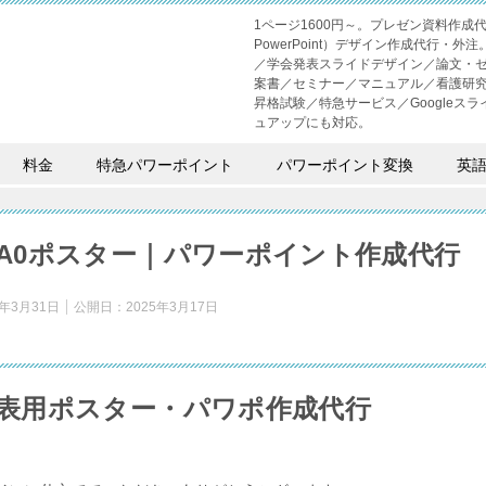
1ページ1600円～。プレゼン資料作
PowerPoint）デザイン作成代行
／学会発表スライドデザイン／論文・
案書／セミナー／マニュアル／看護研
昇格試験／特急サービス／Googleスライド
ュアップにも対応。
料金
特急パワーポイント
パワーポイント変換
英
A0ポスター｜パワーポイント作成代行
5年3月31日
公開日：
2025年3月17日
表用ポスター・パワポ作成代行