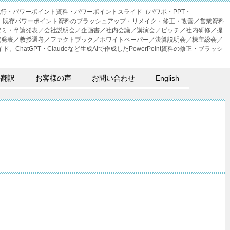
成代行・パワーポイント資料・パワーポイントスライド（パワポ・PPT・
・外注。既存パワーポイント資料のブラッシュアップ・リメイク・修正・改善／営業資料
ゼミ・卒論発表／会社説明会／企画書／社内会議／講演会／ピッチ／社内研修／提
究発表／教授選考／ファクトブック／ホワイトペーパー／決算説明会／株主総会／
。ChatGPT・Claudeなど生成AIで作成したPowerPoint資料の修正・ブラッシ
語翻訳
お客様の声
お問い合わせ
English