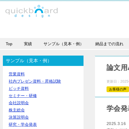
Top
実績
サンプル（見本・例）
納品までの流れ
サンプル（見本・例）
論文用
営業資料
社内プレゼン資料・昇格試験
更新日：
202
ピッチ資料
お客様の声
セミナー・研修
会社説明会
学会発
株主総会
決算説明会
2025.3.16
研究・学会発表