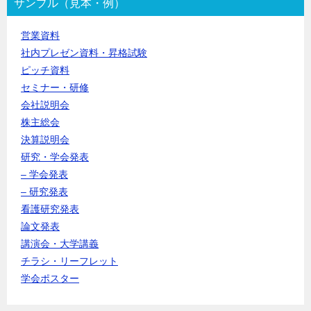
ー
サンプル（見本・例）
シ
ョ
営業資料
ン
社内プレゼン資料・昇格試験
ピッチ資料
セミナー・研修
会社説明会
株主総会
決算説明会
研究・学会発表
– 学会発表
– 研究発表
看護研究発表
論文発表
講演会・大学講義
チラシ・リーフレット
学会ポスター