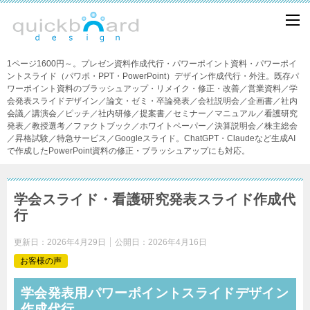
1ページ1600円～。プレゼン資料作成代行・パワーポイント資料・パワーポイ
ントスライド（パワポ・PPT・PowerPoint）デザイン作成代行・外注。既存パ
ワーポイント資料のブラッシュアップ・リメイク・修正・改善／営業資料／学
会発表スライドデザイン／論文・ゼミ・卒論発表／会社説明会／企画書／社内
会議／講演会／ピッチ／社内研修／提案書／セミナー／マニュアル／看護研究
発表／教授選考／ファクトブック／ホワイトペーパー／決算説明会／株主総会
／昇格試験／特急サービス／Googleスライド。ChatGPT・Claudeなど生成AI
で作成したPowerPoint資料の修正・ブラッシュアップにも対応。
学会スライド・看護研究発表スライド作成代
行
更新日：
2026年4月29日
公開日：
2026年4月16日
お客様の声
学会発表用パワーポイントスライドデザイン
作成代行