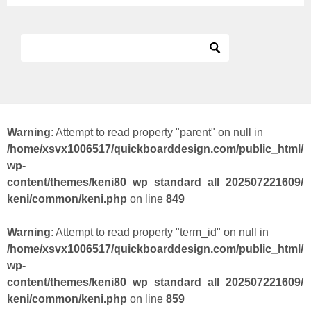
Warning
: Attempt to read property "parent" on null in
/home/xsvx1006517/quickboarddesign.com/public_html/
wp-
content/themes/keni80_wp_standard_all_202507221609/
keni/common/keni.php
on line
849
Warning
: Attempt to read property "term_id" on null in
/home/xsvx1006517/quickboarddesign.com/public_html/
wp-
content/themes/keni80_wp_standard_all_202507221609/
keni/common/keni.php
on line
859