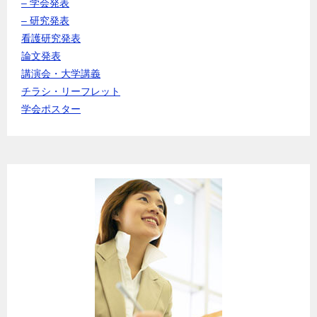
– 学会発表
– 研究発表
看護研究発表
論文発表
講演会・大学講義
チラシ・リーフレット
学会ポスター