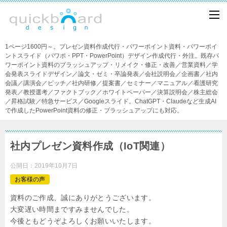
1ページ1600円～。プレゼン資料作成代行・パワーポイント資料・パワーポイ
ントスライド（パワポ・PPT・PowerPoint）デザイン作成代行・外注。既存パ
ワーポイント資料のブラッシュアップ・リメイク・修正・改善／営業資料／学
会発表スライドデザイン／論文・ゼミ・卒論発表／会社説明会／企画書／社内
会議／講演会／ピッチ／社内研修／提案書／セミナー／マニュアル／看護研究
発表／教授選考／ファクトブック／ホワイトペーパー／決算説明会／株主総会
／昇格試験／特急サービス／Googleスライド。ChatGPT・Claudeなど生成AI
で作成したPowerPoint資料の修正・ブラッシュアップにも対応。
社内プレゼン資料作成（IoT関連）
公開日：
2019年10月7日
お客様の声
資料のご作成、誠にありがとうございます。
大変遅い時間まですみませんでした。
今後ともどうぞよろしくお願いいたします。