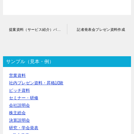
投
提案資料（サービス紹介）パワーポイント作成
記者発表会プレゼン資料作成
稿
ナ
ビ
ゲ
ー
サンプル（見本・例）
シ
ョ
営業資料
ン
社内プレゼン資料・昇格試験
ピッチ資料
セミナー・研修
会社説明会
株主総会
決算説明会
研究・学会発表