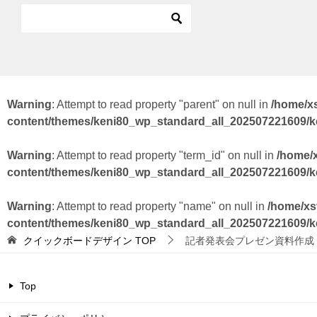
Warning
: Attempt to read property "parent" on null in
/home/x
content/themes/keni80_wp_standard_all_202507221609/
Warning
: Attempt to read property "term_id" on null in
/home/
content/themes/keni80_wp_standard_all_202507221609/
Warning
: Attempt to read property "name" on null in
/home/xs
content/themes/keni80_wp_standard_all_202507221609/
クイックボードデザイン
TOP
記者発表会プレゼン資料作成
Top