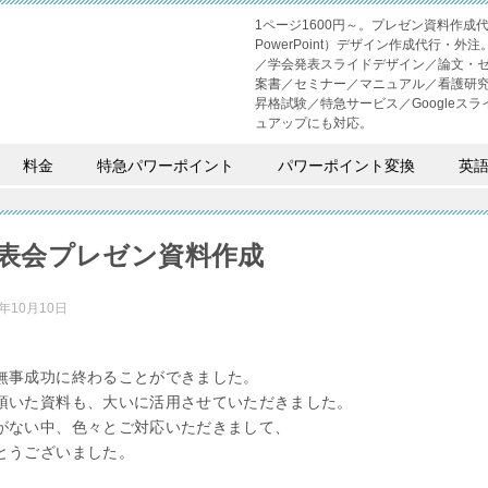
1ページ1600円～。プレゼン資料作
PowerPoint）デザイン作成代行
／学会発表スライドデザイン／論文・
案書／セミナー／マニュアル／看護研
昇格試験／特急サービス／Googleスライド
ュアップにも対応。
料金
特急パワーポイント
パワーポイント変換
英
表会プレゼン資料作成
9年10月10日
無事成功に終わることができました。
頂いた資料も、大いに活用させていただきました。
がない中、色々とご対応いただきまして、
とうございました。