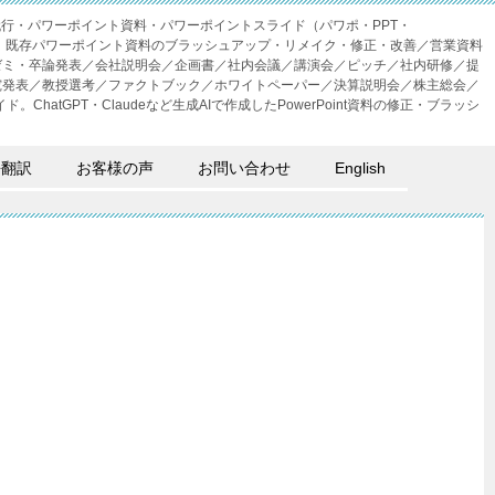
成代行・パワーポイント資料・パワーポイントスライド（パワポ・PPT・
・外注。既存パワーポイント資料のブラッシュアップ・リメイク・修正・改善／営業資料
ゼミ・卒論発表／会社説明会／企画書／社内会議／講演会／ピッチ／社内研修／提
究発表／教授選考／ファクトブック／ホワイトペーパー／決算説明会／株主総会／
。ChatGPT・Claudeなど生成AIで作成したPowerPoint資料の修正・ブラッシ
語翻訳
お客様の声
お問い合わせ
English