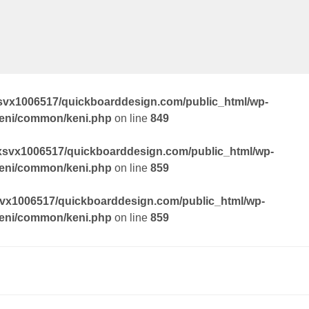
svx1006517/quickboarddesign.com/public_html/wp-
keni/common/keni.php
on line
849
xsvx1006517/quickboarddesign.com/public_html/wp-
keni/common/keni.php
on line
859
vx1006517/quickboarddesign.com/public_html/wp-
keni/common/keni.php
on line
859