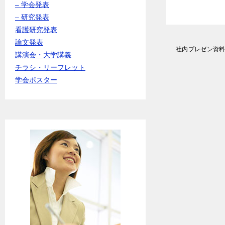
– 学会発表
– 研究発表
看護研究発表
論文発表
投
社内プレゼン資料
講演会・大学講義
稿
ナ
チラシ・リーフレット
ビ
学会ポスター
ゲ
ー
シ
ョ
ン