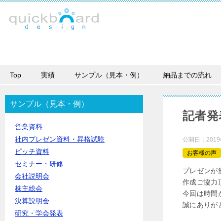
Top
実績
サンプル（見本・例）
納品までの流れ
サンプル（見本・例）
記者発
営業資料
社内プレゼン資料・昇格試験
公開日：
201
ピッチ資料
お客様の声
セミナー・研修
プレゼンが
会社説明会
作成ご協力
株主総会
今回は時間
決算説明会
誠にありが
研究・学会発表