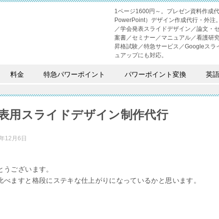
1ページ1600円～。プレゼン資料作
PowerPoint）デザイン作成代行
／学会発表スライドデザイン／論文・
案書／セミナー／マニュアル／看護研
昇格試験／特急サービス／Googleスライド
ュアップにも対応。
料金
特急パワーポイント
パワーポイント変換
英
表用スライドデザイン制作代行
0年12月6日
とうございます。
比べますと格段にステキな仕上がりになっているかと思います。