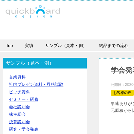
Top
実績
サンプル（見本・例）
納品までの流れ
サンプル（見本・例）
学会発
営業資料
社内プレゼン資料・昇格試験
公開日：
202
ピッチ資料
お客様の声
セミナー・研修
早速ありが
会社説明会
元原稿から
株主総会
決算説明会
研究・学会発表