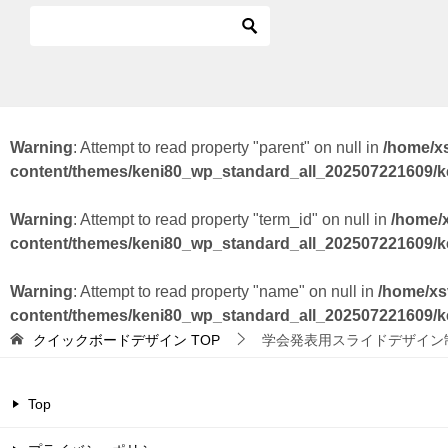
Warning
: Attempt to read property "parent" on null in
/home/x
content/themes/keni80_wp_standard_all_202507221609/
Warning
: Attempt to read property "term_id" on null in
/home/
content/themes/keni80_wp_standard_all_202507221609/
Warning
: Attempt to read property "name" on null in
/home/xs
content/themes/keni80_wp_standard_all_202507221609/
クイックボードデザイン
TOP
学会発表用スライドデザイン
Top