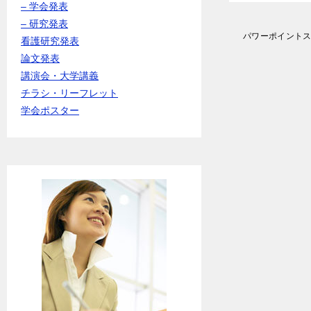
– 学会発表
– 研究発表
投
パワーポイント
看護研究発表
稿
論文発表
ナ
講演会・大学講義
ビ
ゲ
チラシ・リーフレット
ー
学会ポスター
シ
ョ
ン