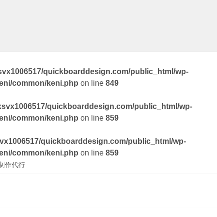
svx1006517/quickboarddesign.com/public_html/wp-
keni/common/keni.php
on line
849
xsvx1006517/quickboarddesign.com/public_html/wp-
keni/common/keni.php
on line
859
vx1006517/quickboarddesign.com/public_html/wp-
keni/common/keni.php
on line
859
制作代行