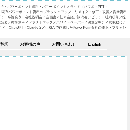
成代行・パワーポイント資料・パワーポイントスライド（パワポ・PPT・
・外注。既存パワーポイント資料のブラッシュアップ・リメイク・修正・改善／営業資料
ゼミ・卒論発表／会社説明会／企画書／社内会議／講演会／ピッチ／社内研修／提
究発表／教授選考／ファクトブック／ホワイトペーパー／決算説明会／株主総会／
。ChatGPT・Claudeなど生成AIで作成したPowerPoint資料の修正・ブラッシ
語翻訳
お客様の声
お問い合わせ
English