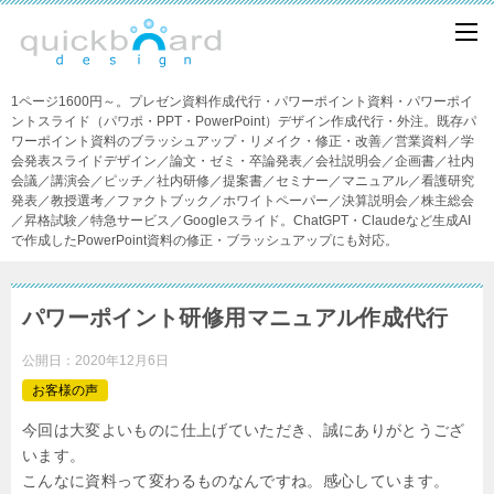
1ページ1600円～。プレゼン資料作成代行・パワーポイント資料・パワーポイ
ントスライド（パワポ・PPT・PowerPoint）デザイン作成代行・外注。既存パ
ワーポイント資料のブラッシュアップ・リメイク・修正・改善／営業資料／学
会発表スライドデザイン／論文・ゼミ・卒論発表／会社説明会／企画書／社内
会議／講演会／ピッチ／社内研修／提案書／セミナー／マニュアル／看護研究
発表／教授選考／ファクトブック／ホワイトペーパー／決算説明会／株主総会
／昇格試験／特急サービス／Googleスライド。ChatGPT・Claudeなど生成AI
で作成したPowerPoint資料の修正・ブラッシュアップにも対応。
パワーポイント研修用マニュアル作成代行
公開日：
2020年12月6日
お客様の声
今回は大変よいものに仕上げていただき、誠にありがとうござ
います。
こんなに資料って変わるものなんですね。感心しています。