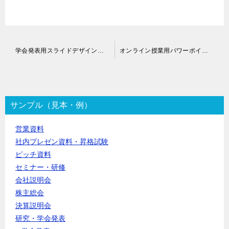
投
学会発表用スライドデザイン制作代行
オンライン授業用パワーポイント作成代行
稿
ナ
ビ
ゲ
ー
サンプル（見本・例）
シ
ョ
営業資料
ン
社内プレゼン資料・昇格試験
ピッチ資料
セミナー・研修
会社説明会
株主総会
決算説明会
研究・学会発表