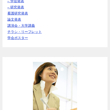
– 学会発表
– 研究発表
看護研究発表
論文発表
講演会・大学講義
チラシ・リーフレット
学会ポスター