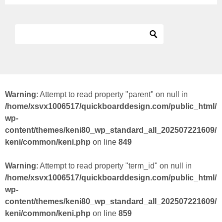
Warning
: Attempt to read property "parent" on null in
/home/xsvx1006517/quickboarddesign.com/public_html/
wp-
content/themes/keni80_wp_standard_all_202507221609/
keni/common/keni.php
on line
849
Warning
: Attempt to read property "term_id" on null in
/home/xsvx1006517/quickboarddesign.com/public_html/
wp-
content/themes/keni80_wp_standard_all_202507221609/
keni/common/keni.php
on line
859