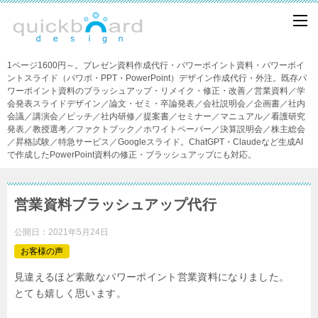
1ページ1600円～。プレゼン資料作成代行・パワーポイント資料・パワーポイ
ントスライド（パワポ・PPT・PowerPoint）デザイン作成代行・外注。既存パ
ワーポイント資料のブラッシュアップ・リメイク・修正・改善／営業資料／学
会発表スライドデザイン／論文・ゼミ・卒論発表／会社説明会／企画書／社内
会議／講演会／ピッチ／社内研修／提案書／セミナー／マニュアル／看護研究
発表／教授選考／ファクトブック／ホワイトペーパー／決算説明会／株主総会
／昇格試験／特急サービス／Googleスライド。ChatGPT・Claudeなど生成AI
で作成したPowerPoint資料の修正・ブラッシュアップにも対応。
営業資料ブラッシュアップ代行
公開日：
2021年5月24日
お客様の声
見違えるほど素敵なパワーポイント営業資料になりました。
とても嬉しく思います。