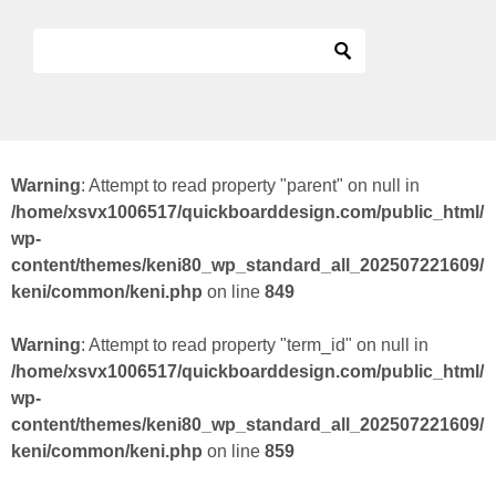
Warning
: Attempt to read property "parent" on null in
/home/xsvx1006517/quickboarddesign.com/public_html/
wp-
content/themes/keni80_wp_standard_all_202507221609/
keni/common/keni.php
on line
849
Warning
: Attempt to read property "term_id" on null in
/home/xsvx1006517/quickboarddesign.com/public_html/
wp-
content/themes/keni80_wp_standard_all_202507221609/
keni/common/keni.php
on line
859