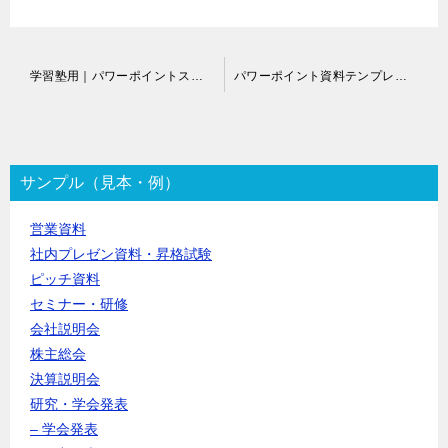
投
学習塾用｜パワーポイントスライド作成代行
パワーポイント資料テンプレートデザイン作成代行
稿
ナ
ビ
ゲ
ー
サンプル（見本・例）
シ
ョ
営業資料
ン
社内プレゼン資料・昇格試験
ピッチ資料
セミナー・研修
会社説明会
株主総会
決算説明会
研究・学会発表
– 学会発表