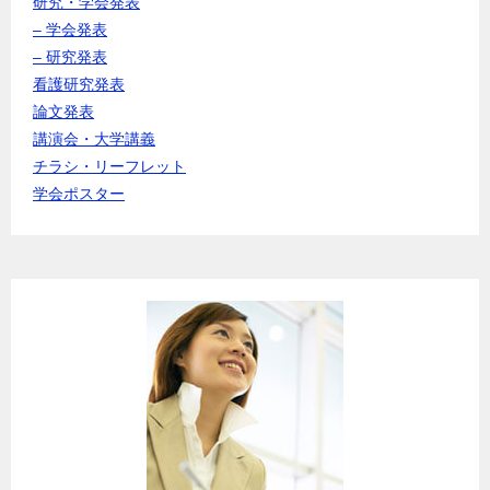
研究・学会発表
– 学会発表
– 研究発表
看護研究発表
論文発表
講演会・大学講義
チラシ・リーフレット
学会ポスター