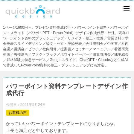
1ページ1600円～。プレゼン資料作成代行・パワーポイント資料・パワーポイ
ントスライド（パワポ・PPT・PowerPoint）デザイン作成代行・外注。既存パ
ワーポイント資料のブラッシュアップ・リメイク・修正・改善／営業資料／学
会発表スライドデザイン／論文・ゼミ・卒論発表／会社説明会／企画書／社内
会議／講演会／ピッチ／社内研修／提案書／セミナー／マニュアル／看護研究
発表／教授選考／ファクトブック／ホワイトペーパー／決算説明会／株主総会
／昇格試験／特急サービス／Googleスライド。ChatGPT・Claudeなど生成AI
で作成したPowerPoint資料の修正・ブラッシュアップにも対応。
パワーポイント資料テンプレートデザイン作
成代行
公開日：
2021年5月24日
お客様の声
かっこいいパワーポイントテンプレートになりましたね。
上長も満足だと申しております。