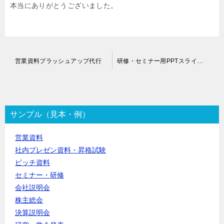
本当にありがとうございました。
投
営業資料ブラッシュアップ代行
研修・セミナー用PPTスライド作成代行
稿
ナ
ビ
ゲ
ー
サンプル（見本・例）
シ
ョ
営業資料
ン
社内プレゼン資料・昇格試験
ピッチ資料
セミナー・研修
会社説明会
株主総会
決算説明会