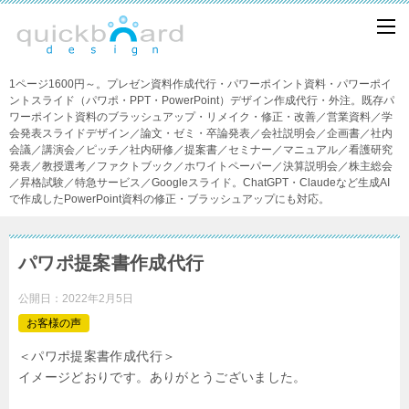
1ページ1600円～。プレゼン資料作成代行・パワーポイント資料・パワーポイ
ントスライド（パワポ・PPT・PowerPoint）デザイン作成代行・外注。既存パ
ワーポイント資料のブラッシュアップ・リメイク・修正・改善／営業資料／学
会発表スライドデザイン／論文・ゼミ・卒論発表／会社説明会／企画書／社内
会議／講演会／ピッチ／社内研修／提案書／セミナー／マニュアル／看護研究
発表／教授選考／ファクトブック／ホワイトペーパー／決算説明会／株主総会
／昇格試験／特急サービス／Googleスライド。ChatGPT・Claudeなど生成AI
で作成したPowerPoint資料の修正・ブラッシュアップにも対応。
パワポ提案書作成代行
公開日：
2022年2月5日
お客様の声
＜パワポ提案書作成代行＞
イメージどおりです。ありがとうございました。