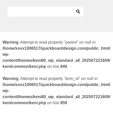
Warning
: Attempt to read property "parent" on null in
/home/xsvx1006517/quickboarddesign.com/public_html/
wp-
content/themes/keni80_wp_standard_all_202507221609/
keni/common/keni.php
on line
849
Warning
: Attempt to read property "term_id" on null in
/home/xsvx1006517/quickboarddesign.com/public_html/
wp-
content/themes/keni80_wp_standard_all_202507221609/
keni/common/keni.php
on line
859