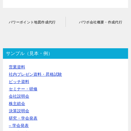
投
パワーポイント地図作成代行
パワポ会社概要・作成代行
稿
ナ
ビ
ゲ
ー
サンプル（見本・例）
シ
ョ
営業資料
ン
社内プレゼン資料・昇格試験
ピッチ資料
セミナー・研修
会社説明会
株主総会
決算説明会
研究・学会発表
– 学会発表