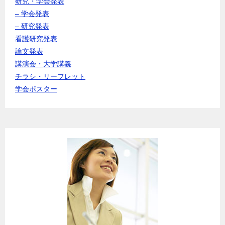
研究・学会発表
– 学会発表
– 研究発表
看護研究発表
論文発表
講演会・大学講義
チラシ・リーフレット
学会ポスター