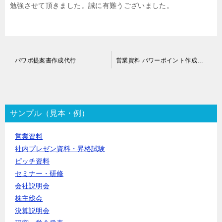
勉強させて頂きました。誠に有難うございました。
投
パワポ提案書作成代行
営業資料 パワーポイント作成代行
稿
ナ
ビ
ゲ
ー
サンプル（見本・例）
シ
ョ
営業資料
ン
社内プレゼン資料・昇格試験
ピッチ資料
セミナー・研修
会社説明会
株主総会
決算説明会