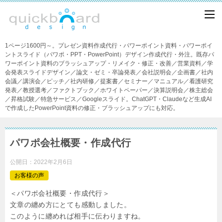
1ページ1600円～。プレゼン資料作成代行・パワーポイント資料・パワーポイ
ントスライド（パワポ・PPT・PowerPoint）デザイン作成代行・外注。既存パ
ワーポイント資料のブラッシュアップ・リメイク・修正・改善／営業資料／学
会発表スライドデザイン／論文・ゼミ・卒論発表／会社説明会／企画書／社内
会議／講演会／ピッチ／社内研修／提案書／セミナー／マニュアル／看護研究
発表／教授選考／ファクトブック／ホワイトペーパー／決算説明会／株主総会
／昇格試験／特急サービス／Googleスライド。ChatGPT・Claudeなど生成AI
で作成したPowerPoint資料の修正・ブラッシュアップにも対応。
パワポ会社概要・作成代行
公開日：
2022年2月6日
お客様の声
＜パワポ会社概要・作成代行＞
文章の纏め方にとても感動しました。
このように纏めれば相手に伝わりますね。