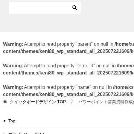
Warning
: Attempt to read property "parent" on null in
/home/x
content/themes/keni80_wp_standard_all_202507221609/
Warning
: Attempt to read property "term_id" on null in
/home/
content/themes/keni80_wp_standard_all_202507221609/
Warning
: Attempt to read property "name" on null in
/home/xs
content/themes/keni80_wp_standard_all_202507221609/
クイックボードデザイン
TOP
パワーポイント営業資料作成
Top