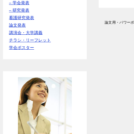
– 学会発表
– 研究発表
看護研究発表
投
論文用・パワー
論文発表
稿
講演会・大学講義
ナ
ビ
チラシ・リーフレット
ゲ
学会ポスター
ー
シ
ョ
ン