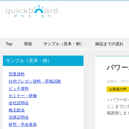
Top
実績
サンプル（見本・例）
納品までの流れ
サンプル（見本・例）
パワー
営業資料
社内プレゼン資料・昇格試験
公開日：
202
ピッチ資料
お客様の声
セミナー・研修
＜パワーポ
会社説明会
ここまでに
株主総会
感謝致しま
決算説明会
研究・学会発表