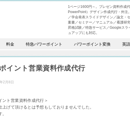
1ページ1600円～。プレゼン資料作
PowerPoint）デザイン作成代行
／学会発表スライドデザイン／論文・
案書／セミナー／マニュアル／看護研
昇格試験／特急サービス／Googleスライド
ュアップにも対応。
料金
特急パワーポイント
パワーポイント変換
英
ポイント営業資料作成代行
2年2月8日
イント営業資料作成代行＞
仕上げて頂けるとは予想もしておりませんでした。
す。