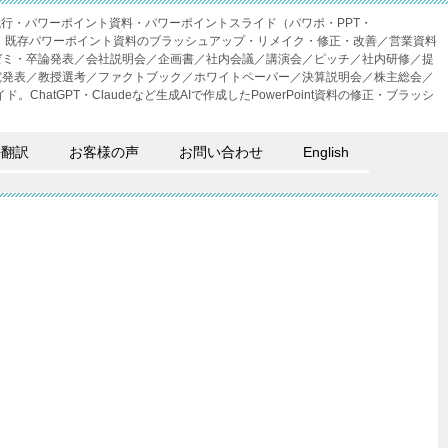
成代行・パワーポイント資料・パワーポイントスライド（パワポ・PPT・
・外注。既存パワーポイント資料のブラッシュアップ・リメイク・修正・改善／営業資料
ゼミ・卒論発表／会社説明会／企画書／社内会議／講演会／ピッチ／社内研修／提
究発表／教授選考／ファクトブック／ホワイトペーパー／決算説明会／株主総会／
。ChatGPT・Claudeなど生成AIで作成したPowerPoint資料の修正・ブラッシ
語翻訳
お客様の声
お問い合わせ
English