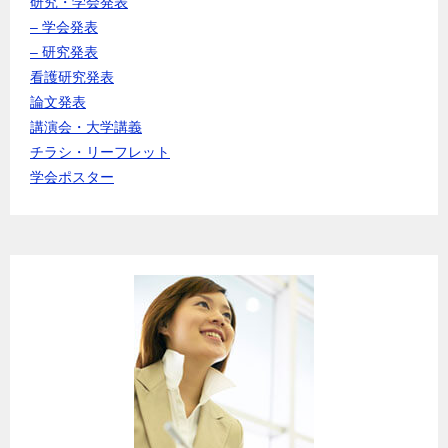
研究・学会発表
– 学会発表
– 研究発表
看護研究発表
論文発表
講演会・大学講義
チラシ・リーフレット
学会ポスター