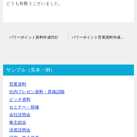
どうも有難うございました。
投
パワーポイント資料作成代行
パワーポイント営業資料作成代行
稿
ナ
ビ
ゲ
ー
サンプル（見本・例）
シ
ョ
営業資料
ン
社内プレゼン資料・昇格試験
ピッチ資料
セミナー・研修
会社説明会
株主総会
決算説明会