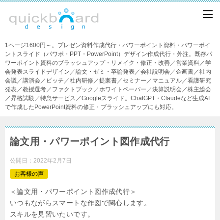
1ページ1600円～。プレゼン資料作成代行・パワーポイント資料・パワーポイ
ントスライド（パワポ・PPT・PowerPoint）デザイン作成代行・外注。既存パ
ワーポイント資料のブラッシュアップ・リメイク・修正・改善／営業資料／学
会発表スライドデザイン／論文・ゼミ・卒論発表／会社説明会／企画書／社内
会議／講演会／ピッチ／社内研修／提案書／セミナー／マニュアル／看護研究
発表／教授選考／ファクトブック／ホワイトペーパー／決算説明会／株主総会
／昇格試験／特急サービス／Googleスライド。ChatGPT・Claudeなど生成AI
で作成したPowerPoint資料の修正・ブラッシュアップにも対応。
論文用・パワーポイント図作成代行
公開日：
2022年2月7日
お客様の声
＜論文用・パワーポイント図作成代行＞
いつもながらスマートな作図で関心します。
スキルを見習いたいです。