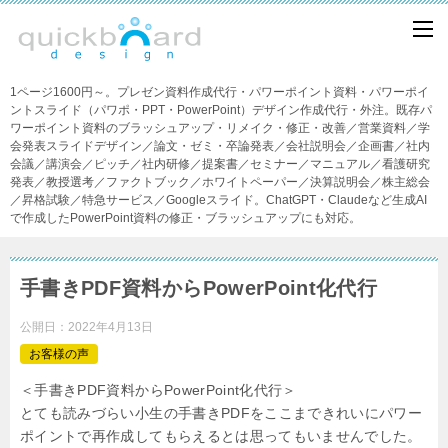
1ページ1600円～。プレゼン資料作成代行・パワーポイント資料・パワーポイ
ントスライド（パワポ・PPT・PowerPoint）デザイン作成代行・外注。既存パ
ワーポイント資料のブラッシュアップ・リメイク・修正・改善／営業資料／学
会発表スライドデザイン／論文・ゼミ・卒論発表／会社説明会／企画書／社内
会議／講演会／ピッチ／社内研修／提案書／セミナー／マニュアル／看護研究
発表／教授選考／ファクトブック／ホワイトペーパー／決算説明会／株主総会
／昇格試験／特急サービス／Googleスライド。ChatGPT・Claudeなど生成AI
で作成したPowerPoint資料の修正・ブラッシュアップにも対応。
手書きPDF資料からPowerPoint化代行
公開日：
2022年4月13日
お客様の声
＜手書きPDF資料からPowerPoint化代行＞
とても読みづらい小生の手書きPDFをここまできれいにパワー
ポイントで再作成してもらえるとは思ってもいませんでした。