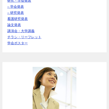
研究・学会発表
– 学会発表
– 研究発表
看護研究発表
論文発表
講演会・大学講義
チラシ・リーフレット
学会ポスター