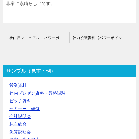
非常に素晴らしいです。
投
社内用マニュアル｜パワーポイント資料作成代行
社内会議資料【パワーポイント作成代行】
稿
ナ
ビ
ゲ
ー
サンプル（見本・例）
シ
ョ
営業資料
ン
社内プレゼン資料・昇格試験
ピッチ資料
セミナー・研修
会社説明会
株主総会
決算説明会