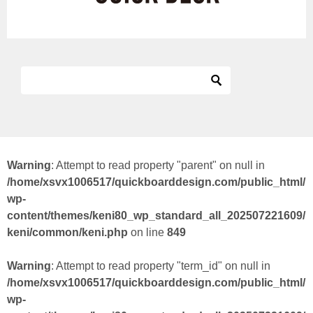
Warning
: Attempt to read property "parent" on null in
/home/xsvx1006517/quickboarddesign.com/public_html/
wp-
content/themes/keni80_wp_standard_all_202507221609/
keni/common/keni.php
on line
849
Warning
: Attempt to read property "term_id" on null in
/home/xsvx1006517/quickboarddesign.com/public_html/
wp-