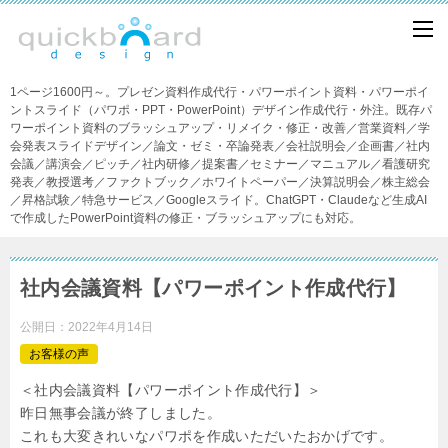
1ページ1600円～。プレゼン資料作成代行・パワーポイント資料・パワーポイ
ントスライド（パワポ・PPT・PowerPoint）デザイン作成代行・外注。既存パ
ワーポイント資料のブラッシュアップ・リメイク・修正・改善／営業資料／学
会発表スライドデザイン／論文・ゼミ・卒論発表／会社説明会／企画書／社内
会議／講演会／ピッチ／社内研修／提案書／セミナー／マニュアル／看護研究
発表／教授選考／ファクトブック／ホワイトペーパー／決算説明会／株主総会
／昇格試験／特急サービス／Googleスライド。ChatGPT・Claudeなど生成AI
で作成したPowerPoint資料の修正・ブラッシュアップにも対応。
社内会議資料【パワーポイント作成代行】
公開日：
2022年4月14日
お客様の声
＜社内会議資料【パワーポイント作成代行】＞
昨日無事会議が終了しました。
これも大変きれいなパワポを作成いただいたおかげです。