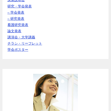
研究・学会発表
– 学会発表
– 研究発表
看護研究発表
論文発表
講演会・大学講義
チラシ・リーフレット
学会ポスター