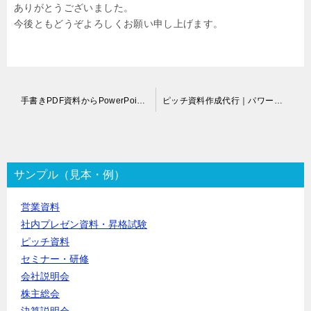
ありがとうございました。
今後ともどうぞよろしくお願い申し上げます。
投
手書きPDF資料からPowerPoint化代行
ピッチ資料作成代行｜パワーポイント
稿
ナ
ビ
ゲ
ー
サンプル（見本・例）
シ
ョ
営業資料
ン
社内プレゼン資料・昇格試験
ピッチ資料
セミナー・研修
会社説明会
株主総会
決算説明会