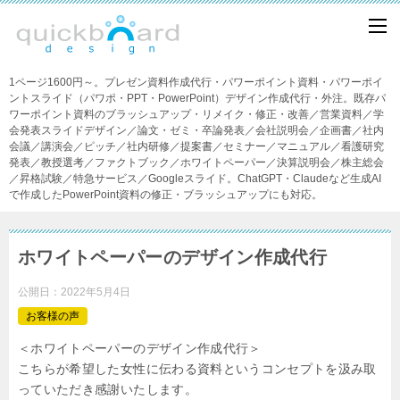
1ページ1600円～。プレゼン資料作成代行・パワーポイント資料・パワーポイ
ントスライド（パワポ・PPT・PowerPoint）デザイン作成代行・外注。既存パ
ワーポイント資料のブラッシュアップ・リメイク・修正・改善／営業資料／学
会発表スライドデザイン／論文・ゼミ・卒論発表／会社説明会／企画書／社内
会議／講演会／ピッチ／社内研修／提案書／セミナー／マニュアル／看護研究
発表／教授選考／ファクトブック／ホワイトペーパー／決算説明会／株主総会
／昇格試験／特急サービス／Googleスライド。ChatGPT・Claudeなど生成AI
で作成したPowerPoint資料の修正・ブラッシュアップにも対応。
ホワイトペーパーのデザイン作成代行
公開日：
2022年5月4日
お客様の声
＜ホワイトペーパーのデザイン作成代行＞
こちらが希望した女性に伝わる資料というコンセプトを汲み取
っていただき感謝いたします。