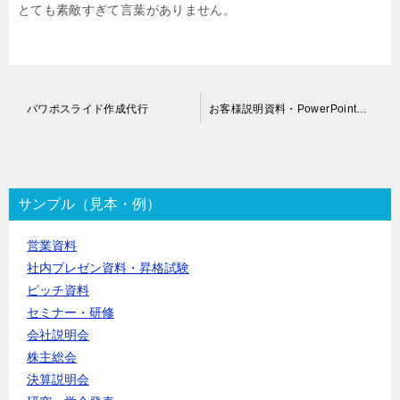
とても素敵すぎて言葉がありません。
投
パワポスライド作成代行
お客様説明資料・PowerPoint作成代行
稿
ナ
ビ
ゲ
ー
サンプル（見本・例）
シ
ョ
営業資料
ン
社内プレゼン資料・昇格試験
ピッチ資料
セミナー・研修
会社説明会
株主総会
決算説明会