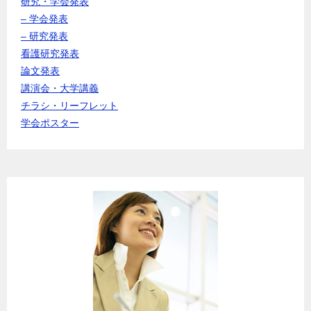
研究・学会発表
– 学会発表
– 研究発表
看護研究発表
論文発表
講演会・大学講義
チラシ・リーフレット
学会ポスター