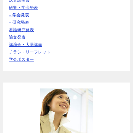
研究・学会発表
– 学会発表
– 研究発表
看護研究発表
論文発表
講演会・大学講義
チラシ・リーフレット
学会ポスター