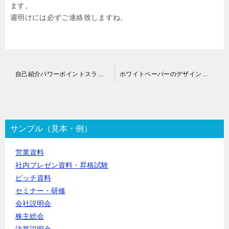
ます。
週明けには必ずご連絡致しますね。
投
自己紹介パワーポイントスライド作成代行
ホワイトペーパーのデザイン作成代行
稿
ナ
ビ
ゲ
ー
サンプル（見本・例）
シ
ョ
営業資料
ン
社内プレゼン資料・昇格試験
ピッチ資料
セミナー・研修
会社説明会
株主総会
決算説明会