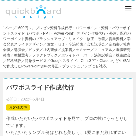
1ページ1600円～。プレゼン資料作成代行・パワーポイント資料・パワーポイ
ントスライド（パワポ・PPT・PowerPoint）デザイン作成代行・外注。既存パ
ワーポイント資料のブラッシュアップ・リメイク・修正・改善／営業資料／学
会発表スライドデザイン／論文・ゼミ・卒論発表／会社説明会／企画書／社内
会議／講演会／ピッチ／社内研修／提案書／セミナー／マニュアル／看護研究
発表／教授選考／ファクトブック／ホワイトペーパー／決算説明会／株主総会
／昇格試験／特急サービス／Googleスライド。ChatGPT・Claudeなど生成AI
で作成したPowerPoint資料の修正・ブラッシュアップにも対応。
パワポスライド作成代行
公開日：
2022年5月4日
お客様の声
作成いただいたパワポスライドを見て、プロの技にうっとりし
ています。
いただいたサンプル例はどれも美しく、1案にまだ絞れずにい