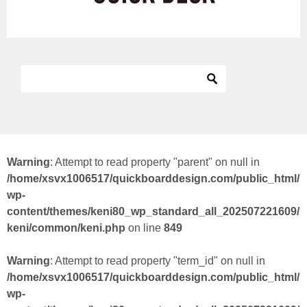
Warning
: Attempt to read property "parent" on null in
/home/xsvx1006517/quickboarddesign.com/public_html/
wp-
content/themes/keni80_wp_standard_all_202507221609/
keni/common/keni.php
on line
849
Warning
: Attempt to read property "term_id" on null in
/home/xsvx1006517/quickboarddesign.com/public_html/
wp-