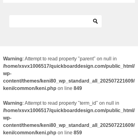
Warning
: Attempt to read property "parent" on null in
/home/xsvx1006517/quickboarddesign.com/public_html/
wp-
content/themes/keni80_wp_standard_all_202507221609/
keni/common/keni.php
on line
849
Warning
: Attempt to read property "term_id" on null in
/home/xsvx1006517/quickboarddesign.com/public_html/
wp-
content/themes/keni80_wp_standard_all_202507221609/
keni/common/keni.php
on line
859