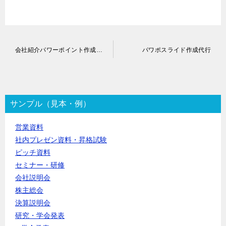
投
会社紹介パワーポイント作成代行
パワポスライド作成代行
稿
ナ
ビ
ゲ
ー
サンプル（見本・例）
シ
ョ
営業資料
ン
社内プレゼン資料・昇格試験
ピッチ資料
セミナー・研修
会社説明会
株主総会
決算説明会
研究・学会発表