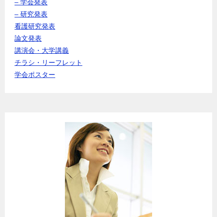
– 学会発表
– 研究発表
看護研究発表
論文発表
講演会・大学講義
チラシ・リーフレット
学会ポスター