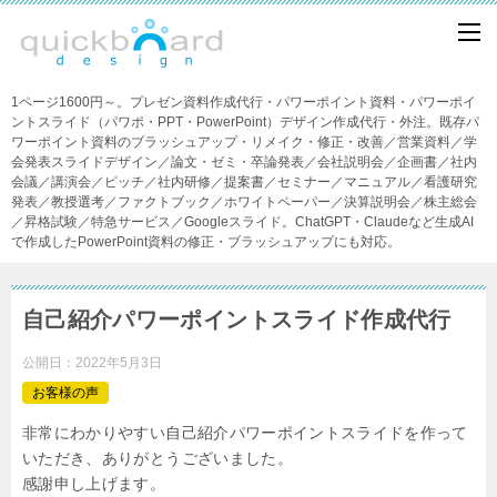
1ページ1600円～。プレゼン資料作成代行・パワーポイント資料・パワーポイ
ントスライド（パワポ・PPT・PowerPoint）デザイン作成代行・外注。既存パ
ワーポイント資料のブラッシュアップ・リメイク・修正・改善／営業資料／学
会発表スライドデザイン／論文・ゼミ・卒論発表／会社説明会／企画書／社内
会議／講演会／ピッチ／社内研修／提案書／セミナー／マニュアル／看護研究
発表／教授選考／ファクトブック／ホワイトペーパー／決算説明会／株主総会
／昇格試験／特急サービス／Googleスライド。ChatGPT・Claudeなど生成AI
で作成したPowerPoint資料の修正・ブラッシュアップにも対応。
自己紹介パワーポイントスライド作成代行
公開日：
2022年5月3日
お客様の声
非常にわかりやすい自己紹介パワーポイントスライドを作って
いただき、ありがとうございました。
感謝申し上げます。