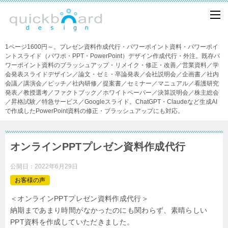
1ページ1600円～。プレゼン資料作成代行・パワーポイント資料・パワーポイ
ントスライド（パワポ・PPT・PowerPoint）デザイン作成代行・外注。既存パ
ワーポイント資料のブラッシュアップ・リメイク・修正・改善／営業資料／学
会発表スライドデザイン／論文・ゼミ・卒論発表／会社説明会／企画書／社内
会議／講演会／ピッチ／社内研修／提案書／セミナー／マニュアル／看護研究
発表／教授選考／ファクトブック／ホワイトペーパー／決算説明会／株主総会
／昇格試験／特急サービス／Googleスライド。ChatGPT・Claudeなど生成AI
で作成したPowerPoint資料の修正・ブラッシュアップにも対応。
オンラインPPTプレゼン資料作成代行
公開日：
2022年6月29日
お客様の声
＜オンラインPPTプレゼン資料作成代行＞
納期まであまり時間がなかったのにも関わらず、素晴らしい
PPT資料を作成していただきました。