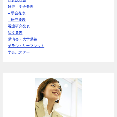
研究・学会発表
– 学会発表
– 研究発表
看護研究発表
論文発表
講演会・大学講義
チラシ・リーフレット
学会ポスター