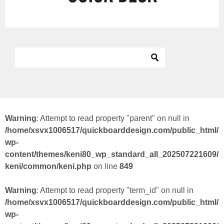
Warning
: Attempt to read property "parent" on null in
/home/xsvx1006517/quickboarddesign.com/public_html/
wp-
content/themes/keni80_wp_standard_all_202507221609/
keni/common/keni.php
on line
849
Warning
: Attempt to read property "term_id" on null in
/home/xsvx1006517/quickboarddesign.com/public_html/
wp-