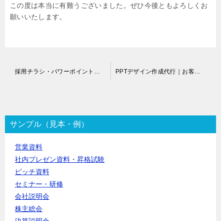
この度は本当に有難うございました。ぜひ今後ともよろしくお
願いいたします。
投
採用チラシ・パワーポイント作成代行
PPTデザイン作成代行｜お客様の声
稿
ナ
ビ
ゲ
ー
サンプル（見本・例）
シ
ョ
営業資料
ン
社内プレゼン資料・昇格試験
ピッチ資料
セミナー・研修
会社説明会
株主総会
決算説明会