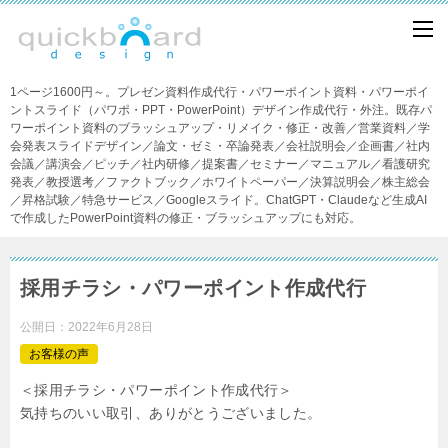
1ページ1600円～。プレゼン資料作成代行・パワーポイント資料・パワーポイ
ントスライド（パワポ・PPT・PowerPoint）デザイン作成代行・外注。既存パ
ワーポイント資料のブラッシュアップ・リメイク・修正・改善／営業資料／学
会発表スライドデザイン／論文・ゼミ・卒論発表／会社説明会／企画書／社内
会議／講演会／ピッチ／社内研修／提案書／セミナー／マニュアル／看護研究
発表／教授選考／ファクトブック／ホワイトペーパー／決算説明会／株主総会
／昇格試験／特急サービス／Googleスライド。ChatGPT・Claudeなど生成AI
で作成したPowerPoint資料の修正・ブラッシュアップにも対応。
採用チラシ・パワーポイント作成代行
公開日：
2022年6月28日
お客様の声
＜採用チラシ・パワーポイント作成代行＞
気持ちのいい取引、ありがとうございました。