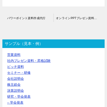
投
パワーポイント資料作成代行
オンラインPPTプレゼン資料作成代行
稿
ナ
ビ
ゲ
ー
サンプル（見本・例）
シ
ョ
営業資料
ン
社内プレゼン資料・昇格試験
ピッチ資料
セミナー・研修
会社説明会
株主総会
決算説明会
研究・学会発表
– 学会発表