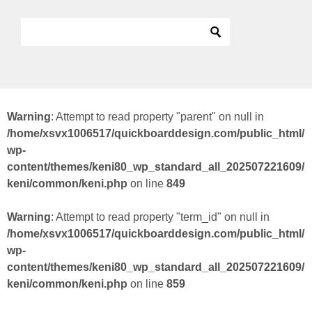
Warning
: Attempt to read property "parent" on null in
/home/xsvx1006517/quickboarddesign.com/public_html/
wp-
content/themes/keni80_wp_standard_all_202507221609/
keni/common/keni.php
on line
849
Warning
: Attempt to read property "term_id" on null in
/home/xsvx1006517/quickboarddesign.com/public_html/
wp-
content/themes/keni80_wp_standard_all_202507221609/
keni/common/keni.php
on line
859