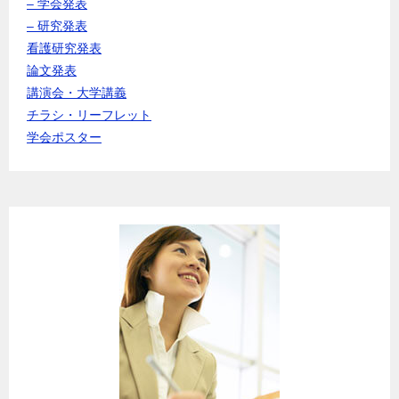
– 学会発表
– 研究発表
看護研究発表
論文発表
講演会・大学講義
チラシ・リーフレット
学会ポスター