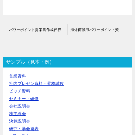
投
パワーポイント提案書作成代行
海外商談用パワーポイント資料作成代行
稿
ナ
ビ
ゲ
ー
サンプル（見本・例）
シ
ョ
営業資料
ン
社内プレゼン資料・昇格試験
ピッチ資料
セミナー・研修
会社説明会
株主総会
決算説明会
研究・学会発表