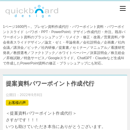
1ページ1600円～。プレゼン資料作成代行・パワーポイント資料・パワーポイ
ントスライド（パワポ・PPT・PowerPoint）デザイン作成代行・外注。既存パ
ワーポイント資料のブラッシュアップ・リメイク・修正・改善／営業資料／学
会発表スライドデザイン／論文・ゼミ・卒論発表／会社説明会／企画書／社内
会議／講演会／ピッチ／社内研修／提案書／セミナー／マニュアル／看護研究
発表／教授選考／ファクトブック／ホワイトペーパー／決算説明会／株主総会
／昇格試験／特急サービス／Googleスライド。ChatGPT・Claudeなど生成AI
で作成したPowerPoint資料の修正・ブラッシュアップにも対応。
提案資料パワーポイント作成代行
公開日：
2022年9月8日
お客様の声
＜提案資料パワーポイント作成代行＞
さすがです！！！
いつも助けていただき本当にありがとうございます。