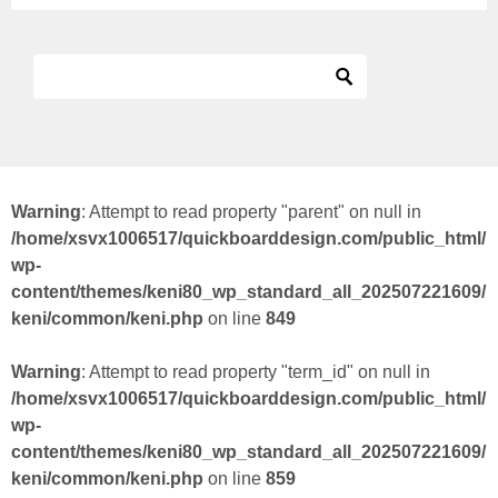
Warning
: Attempt to read property "parent" on null in
/home/xsvx1006517/quickboarddesign.com/public_html/
wp-
content/themes/keni80_wp_standard_all_202507221609/
keni/common/keni.php
on line
849
Warning
: Attempt to read property "term_id" on null in
/home/xsvx1006517/quickboarddesign.com/public_html/
wp-
content/themes/keni80_wp_standard_all_202507221609/
keni/common/keni.php
on line
859