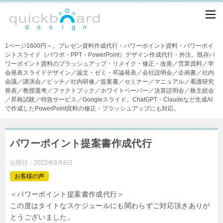
1ページ1600円～。プレゼン資料作成代行・パワーポイント資料・パワーポイ
ントスライド（パワポ・PPT・PowerPoint）デザイン作成代行・外注。既存パ
ワーポイント資料のブラッシュアップ・リメイク・修正・改善／営業資料／学
会発表スライドデザイン／論文・ゼミ・卒論発表／会社説明会／企画書／社内
会議／講演会／ピッチ／社内研修／提案書／セミナー／マニュアル／看護研究
発表／教授選考／ファクトブック／ホワイトペーパー／決算説明会／株主総会
／昇格試験／特急サービス／Googleスライド。ChatGPT・Claudeなど生成AI
で作成したPowerPoint資料の修正・ブラッシュアップにも対応。
パワーポイント提案書作成代行
公開日：
2022年9月8日
お客様の声
＜パワーポイント提案書作成代行＞
この度はタイトなスケジュールにも関わらずご対応頂きありが
とうございました。