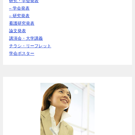
研究・学会発表
– 学会発表
– 研究発表
看護研究発表
論文発表
講演会・大学講義
チラシ・リーフレット
学会ポスター