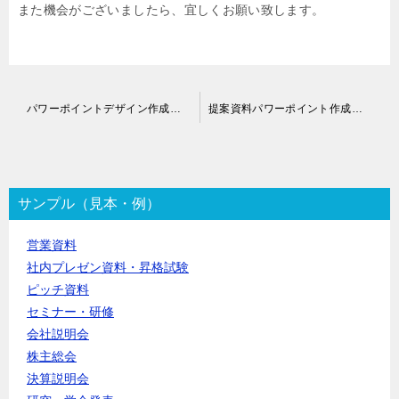
また機会がございましたら、宜しくお願い致します。
投
パワーポイントデザイン作成代行
提案資料パワーポイント作成代行
稿
ナ
ビ
ゲ
ー
サンプル（見本・例）
シ
ョ
営業資料
ン
社内プレゼン資料・昇格試験
ピッチ資料
セミナー・研修
会社説明会
株主総会
決算説明会