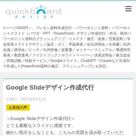
1ページ1600円～。プレゼン資料作成代行・パワーポイント資料・パワーポイ
ントスライド（パワポ・PPT・PowerPoint）デザイン作成代行・外注。既存パ
ワーポイント資料のブラッシュアップ・リメイク・修正・改善／営業資料／学
会発表スライドデザイン／論文・ゼミ・卒論発表／会社説明会／企画書／社内
会議／講演会／ピッチ／社内研修／提案書／セミナー／マニュアル／看護研究
発表／教授選考／ファクトブック／ホワイトペーパー／決算説明会／株主総会
／昇格試験／特急サービス／Googleスライド。ChatGPT・Claudeなど生成AI
で作成したPowerPoint資料の修正・ブラッシュアップにも対応。
Google Slideデザイン作成代行
公開日：
2022年9月11日
お客様の声
＜Google Slideデザイン作成代行＞
とても素敵なスライドに感激です。
細かい指示をしなくとも、こちらの意図を汲み取っていただ