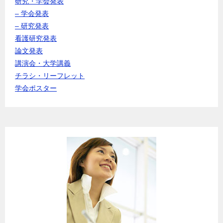
研究・学会発表
– 学会発表
– 研究発表
看護研究発表
論文発表
講演会・大学講義
チラシ・リーフレット
学会ポスター