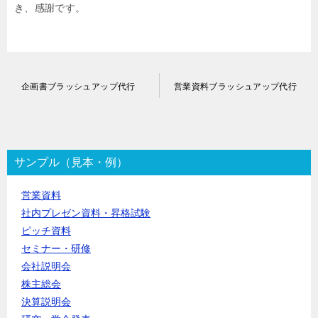
き、感謝です。
投
企画書ブラッシュアップ代行
営業資料ブラッシュアップ代行
稿
ナ
ビ
ゲ
ー
サンプル（見本・例）
シ
ョ
営業資料
ン
社内プレゼン資料・昇格試験
ピッチ資料
セミナー・研修
会社説明会
株主総会
決算説明会