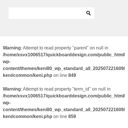
Warning
: Attempt to read property "parent" on null in
/home/xsvx1006517/quickboarddesign.com/public_html/
wp-
content/themes/keni80_wp_standard_all_202507221609/
keni/common/keni.php
on line
849
Warning
: Attempt to read property "term_id" on null in
/home/xsvx1006517/quickboarddesign.com/public_html/
wp-
content/themes/keni80_wp_standard_all_202507221609/
keni/common/keni.php
on line
859