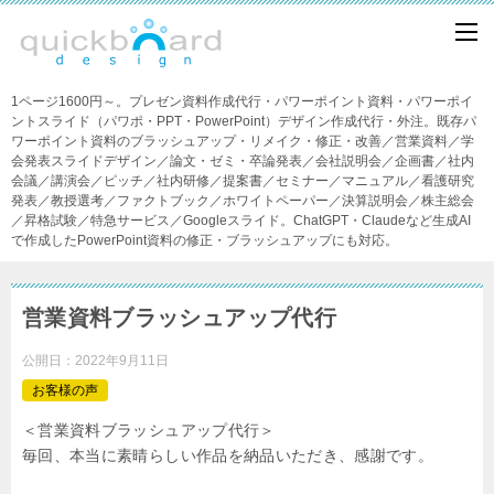
1ページ1600円～。プレゼン資料作成代行・パワーポイント資料・パワーポイ
ントスライド（パワポ・PPT・PowerPoint）デザイン作成代行・外注。既存パ
ワーポイント資料のブラッシュアップ・リメイク・修正・改善／営業資料／学
会発表スライドデザイン／論文・ゼミ・卒論発表／会社説明会／企画書／社内
会議／講演会／ピッチ／社内研修／提案書／セミナー／マニュアル／看護研究
発表／教授選考／ファクトブック／ホワイトペーパー／決算説明会／株主総会
／昇格試験／特急サービス／Googleスライド。ChatGPT・Claudeなど生成AI
で作成したPowerPoint資料の修正・ブラッシュアップにも対応。
営業資料ブラッシュアップ代行
公開日：
2022年9月11日
お客様の声
＜営業資料ブラッシュアップ代行＞
毎回、本当に素晴らしい作品を納品いただき、感謝です。