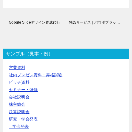
投
Google Slideデザイン作成代行
特急サービス｜パワポブラッシュアップ代行
稿
ナ
ビ
ゲ
ー
サンプル（見本・例）
シ
ョ
営業資料
ン
社内プレゼン資料・昇格試験
ピッチ資料
セミナー・研修
会社説明会
株主総会
決算説明会
研究・学会発表
– 学会発表