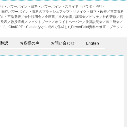
成代行・パワーポイント資料・パワーポイントスライド（パワポ・PPT・
・外注。既存パワーポイント資料のブラッシュアップ・リメイク・修正・改善／営業資料
ゼミ・卒論発表／会社説明会／企画書／社内会議／講演会／ピッチ／社内研修／提
究発表／教授選考／ファクトブック／ホワイトペーパー／決算説明会／株主総会／
。ChatGPT・Claudeなど生成AIで作成したPowerPoint資料の修正・ブラッシ
語翻訳
お客様の声
お問い合わせ
English