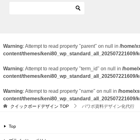
Warning
: Attempt to read property "parent" on null in
/home/x
content/themes/keni80_wp_standard_all_202507221609/
Warning
: Attempt to read property "term_id" on null in
/home/
content/themes/keni80_wp_standard_all_202507221609/
Warning
: Attempt to read property "name" on null in
/home/xs
content/themes/keni80_wp_standard_all_202507221609/
クイックボードデザイン
TOP
パワポ資料デザイン化代行
Top