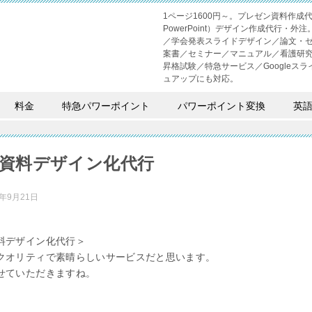
1ページ1600円～。プレゼン資料作
PowerPoint）デザイン作成代行
／学会発表スライドデザイン／論文・
案書／セミナー／マニュアル／看護研
昇格試験／特急サービス／Googleスライド
ュアップにも対応。
料金
特急パワーポイント
パワーポイント変換
英
資料デザイン化代行
2年9月21日
料デザイン化代行＞
クオリティで素晴らしいサービスだと思います。
せていただきますね。