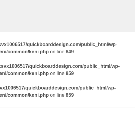
svx1006517/quickboarddesign.com/public_html/wp-
keni/common/keni.php
on line
849
xsvx1006517/quickboarddesign.com/public_html/wp-
keni/common/keni.php
on line
859
vx1006517/quickboarddesign.com/public_html/wp-
keni/common/keni.php
on line
859