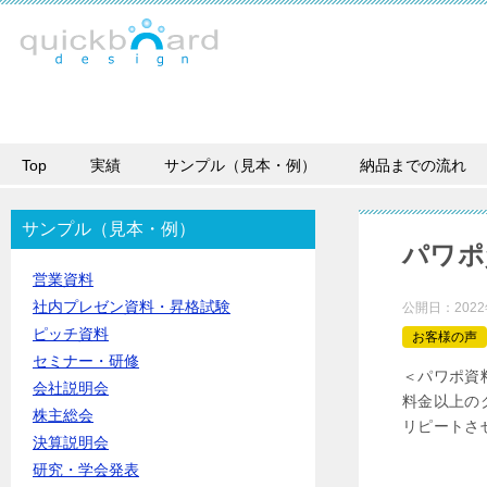
Top
実績
サンプル（見本・例）
納品までの流れ
サンプル（見本・例）
パワポ
営業資料
社内プレゼン資料・昇格試験
公開日：
202
ピッチ資料
お客様の声
セミナー・研修
＜パワポ資
会社説明会
料金以上の
株主総会
リピートさ
決算説明会
研究・学会発表