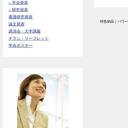
– 学会発表
– 研究発表
看護研究発表
投
特急納品｜パワ
論文発表
稿
講演会・大学講義
ナ
ビ
チラシ・リーフレット
ゲ
学会ポスター
ー
シ
ョ
ン